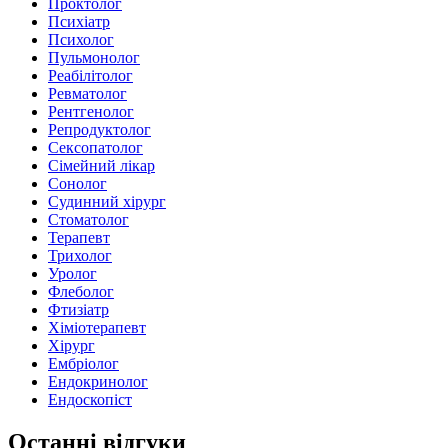
Проктолог
Психіатр
Психолог
Пульмонолог
Реабілітолог
Ревматолог
Рентгенолог
Репродуктолог
Сексопатолог
Сімейний лікар
Сонолог
Судинний хірург
Стоматолог
Терапевт
Трихолог
Уролог
Флеболог
Фтизіатр
Хіміотерапевт
Хірург
Ембріолог
Ендокринолог
Ендоскопіст
Останні відгуки