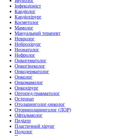
Імунолог
Інфекціоніст
Кардіолог
Кардіохірург
Косметолог
Мамолог
Мануальний терапевт
Невролог
Нейрохірург
Неонатолог
Нефролог
Онкогематолог
Онкогінеколог
Онкодерматолог
Онколог
Онкомамолог
Онкохірург
Ортопед-травматолог
Остеопат
Отоларинголог-онколог
Оториноларинголог (ЛОР)
Офтальмолог
Педіатр
Пластичний хірург
Подолог