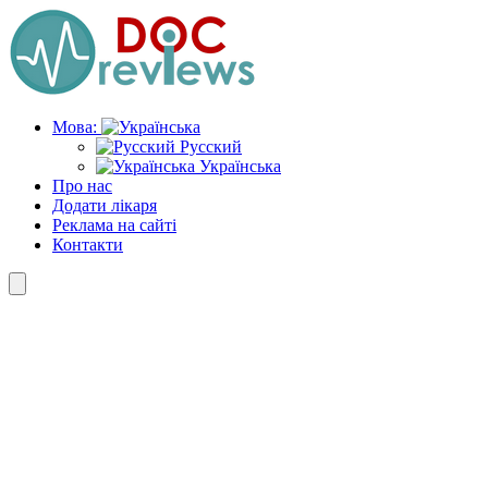
Skip
to
the
content
Мова:
Русский
Українська
Про нас
Додати лікаря
Реклама на сайті
Контакти