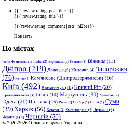
{{{ review.rating_post_title }}}
{{{ review.rating_title }}}
{{{review.rating_comment | sstr | nl2br}}}
Показать
По містах
Вінниця
(11)
Ірпінь
(2)
Бердянськ
(2)
Івано-Франківськ
(1)
Бровари
(1)
Дніпро
(219)
Запоріжжя
Донецьк
(6)
Житомир
(4)
(76)
Кам'янське (Дніпродзержинськ)
(16)
Калуш
(1)
Київ
(492)
Кривий Ріг
(20)
Кременчук
(10)
Маріуполь
(30)
Львів
(14)
Кропивницький
(3)
Миколаїв
(2)
Суми
Одеса
(20)
Полтава
(16)
Рівне
(2)
Самбор
(1)
Стрий
(1)
Харків
(56)
(39)
Черкаси
(5)
Херсон
(3)
Хмельницький
(2)
Чернігів
(50)
Чернівці
(4)
© 2020-2026 Отзывы о врачах Украины