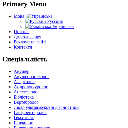
Primary Menu
Мова:
Русский
Українська
Про нас
Додати лікаря
Реклама на сайті
Контакти
Спеціальність
Акушер
Акушер-гінеколог
Алерголог
Андролог-уролог
Анестезіолог
Бібліотека
Вертебролог
Лікар ультразвукової діагностики
Гастроентеролог
Гематолог
Гінеколог
Гінеколог-онколог