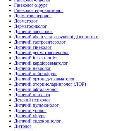
Гінеколог-хірург
Гінеколог-ендокринолог
Дерматовенеролог
Дерматолог
Дерматоонколог
Дитячий алерголог
Дитячий лікар ультразвукової діагностики
Дитячий гастроентеролог
Дитячий гінеколог
Дитячий дерматовенеролог
Дитячий інфекціоніст
Дитячий кардіоревматолог
Дитячий невролог
Дитячий нейрохірург
Дитячий ортопед-травматолог
Дитячий оториноларинголог (ЛОР)
Дитячий офтальмолог
Дитячий психіатр
Детский психолог
Дитячий пульмонолог
Дитячий уролог
Дитячий хірург
Дитячий ендокринолог
Дієтолог