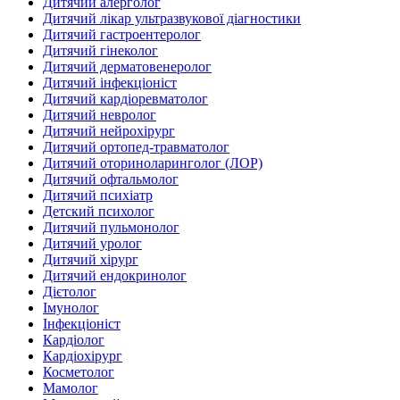
Дитячий алерголог
Дитячий лікар ультразвукової діагностики
Дитячий гастроентеролог
Дитячий гінеколог
Дитячий дерматовенеролог
Дитячий інфекціоніст
Дитячий кардіоревматолог
Дитячий невролог
Дитячий нейрохірург
Дитячий ортопед-травматолог
Дитячий оториноларинголог (ЛОР)
Дитячий офтальмолог
Дитячий психіатр
Детский психолог
Дитячий пульмонолог
Дитячий уролог
Дитячий хірург
Дитячий ендокринолог
Дієтолог
Імунолог
Інфекціоніст
Кардіолог
Кардіохірург
Косметолог
Мамолог