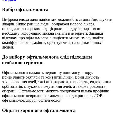
Пагінація
записів
Вибір офтальмолога
Цифрова епоха дала пацієнтам можливість самостійно шукати
лікарів. Якщо раніше люди, обираючи нового лікаря,
покладалися на рекомендації родичів і друзів, зараз всю
необхідну інформацію можна знайти в інтернеті. Завдяки
відгукам про офтальмологів пацієнти мають змогу знайти
кваліфікованого фахівця, орієнтуючись на оцінки інших
людей.
До вибору офтальмолога слід підходити
особливо серйозно
Офтальмологи надають первинну допомогу зі зору:
призначають окуляри та контактні лінзи. Вони лікують
захворювання очей, такі як катаракта, косоокість, ендокринна
орбітопатія, глаукома, помутніння очей, а також проводять
операції. Офтальмологи можуть поєднувати кілька профілів:
офтальмолог-невролог, офтальмолог-ендокринолог, ЛОР-
офтальмолог, хірург-офтальмолог.
Обрати хорошого офтальмолога