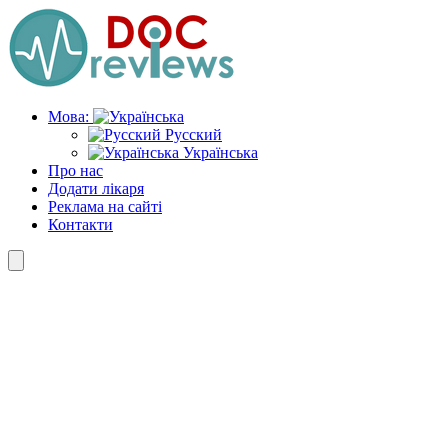
Skip
to
the
content
Мова:
Русский
Українська
Про нас
Додати лікаря
Реклама на сайті
Контакти