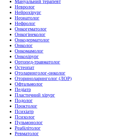
Мануальний терапевт
Невролог
Нейрохірург
Неонатолог
Нефролог
Онкогематолог
Онкогінеколог
Онкодерматолог
Онколог
Онкомамолог
Онкохірург
Ортопед-травматолог
Остеопат
Отоларинголог-онколог
Оториноларинголог (ЛОР)
Офтальмолог
Педіатр
Пластичний хірург
Подолог
Проктолог
Психіатр
Психолог
Пульмонолог
Реабілітолог
Ревматолог