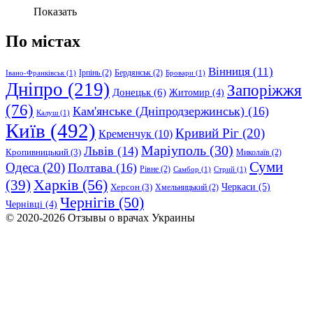
Показать
По містах
Вінниця
(11)
Ірпінь
(2)
Бердянськ
(2)
Івано-Франківськ
(1)
Бровари
(1)
Дніпро
(219)
Запоріжжя
Донецьк
(6)
Житомир
(4)
(76)
Кам'янське (Дніпродзержинськ)
(16)
Калуш
(1)
Київ
(492)
Кривий Ріг
(20)
Кременчук
(10)
Маріуполь
(30)
Львів
(14)
Кропивницький
(3)
Миколаїв
(2)
Суми
Одеса
(20)
Полтава
(16)
Рівне
(2)
Самбор
(1)
Стрий
(1)
Харків
(56)
(39)
Черкаси
(5)
Херсон
(3)
Хмельницький
(2)
Чернігів
(50)
Чернівці
(4)
© 2020-2026 Отзывы о врачах Украины