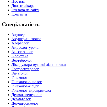
Про нас
Додати лікаря
Реклама на сайті
Контакти
Спеціальність
Акушер
Акушер-гінеколог
Алерголог
Андролог-уролог
Анестезіолог
Бібліотека
Вертебролог
Лікар ультразвукової діагностики
Гастроентеролог
Гематолог
Гінеколог
Гінеколог-онколог
Гінеколог-хірург
Гінеколог-ендокринолог
Дерматовенеролог
Дерматолог
Дерматоонколог