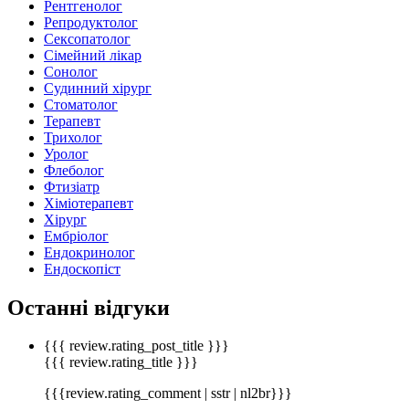
Рентгенолог
Репродуктолог
Сексопатолог
Сімейний лікар
Сонолог
Судинний хірург
Стоматолог
Терапевт
Трихолог
Уролог
Флеболог
Фтизіатр
Хіміотерапевт
Хірург
Ембріолог
Ендокринолог
Ендоскопіст
Останні відгуки
{{{ review.rating_post_title }}}
{{{ review.rating_title }}}
{{{review.rating_comment | sstr | nl2br}}}