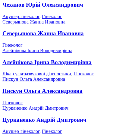
Чеханов Юрій Олександрович
Акушер-гінеколог
,
Гінеколог
Северьянова Жанна Ивановна
Северьянова Жанна Ивановна
Гінеколог
Алейнікова Ірина Володимирівна
Алейнікова Ірина Володимирівна
Лікар ультразвукової діагностики
,
Гінеколог
Пискун Ольга Александровна
Пискун Ольга Александровна
Гінеколог
Цурканенко Андрій Дмитрович
Цурканенко Андрій Дмитрович
Акушер-гінеколог
,
Гінеколог