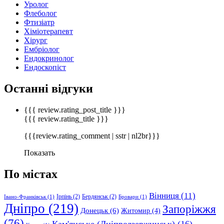
Уролог
Флеболог
Фтизіатр
Хіміотерапевт
Хірург
Ембріолог
Ендокринолог
Ендоскопіст
Останні відгуки
{{{ review.rating_post_title }}}
{{{ review.rating_title }}}
{{{review.rating_comment | sstr | nl2br}}}
Показать
По містах
Вінниця
(11)
Ірпінь
(2)
Бердянськ
(2)
Івано-Франківськ
(1)
Бровари
(1)
Дніпро
(219)
Запоріжжя
Донецьк
(6)
Житомир
(4)
(76)
Кам'янське (Дніпродзержинськ)
(16)