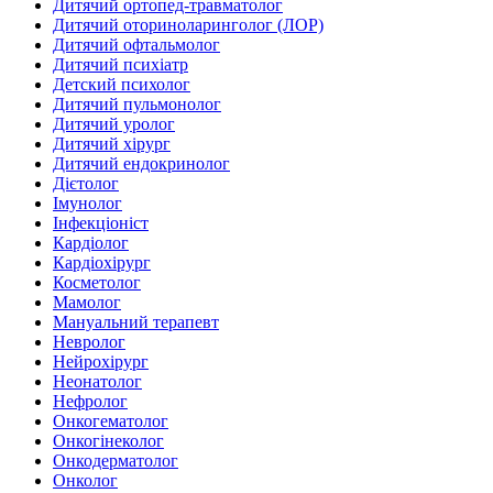
Дитячий ортопед-травматолог
Дитячий оториноларинголог (ЛОР)
Дитячий офтальмолог
Дитячий психіатр
Детский психолог
Дитячий пульмонолог
Дитячий уролог
Дитячий хірург
Дитячий ендокринолог
Дієтолог
Імунолог
Інфекціоніст
Кардіолог
Кардіохірург
Косметолог
Мамолог
Мануальний терапевт
Невролог
Нейрохірург
Неонатолог
Нефролог
Онкогематолог
Онкогінеколог
Онкодерматолог
Онколог