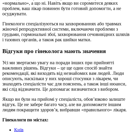
«нормально», а що ні. Навіть якщо ви соромитеся деяких
проблем, ваш лікар повинен бути готовий допомогти, а не
осуджувати.
Гінекологи спеціалізуються на захворюваннях або травмах
жіночої репродуктивної системи, включаючи проблеми з
грудьми, гормональні збої, захворювання сечовивідних шляхів
і тазових органів, а також рак шийки матки.
Відгуки про гінеколога мають значення
Усі ми звертаємо увагу на поради інших при прийнятті
важливих рішень. Відгуки – це ще один спосіб знайти
рекомендації, які виходять від незнайомих вам людей. Люди
описують, наскільки у них хороші стосунки з лікарем, чи
знаходять спеціалісти час для пояснень, а також інші нюанси,
які слід відзначити. Це допомагає визначитися з вибором.
Якщо ви були на прийомі у спеціаліста, обов’язково залиште
відгук. Це не забере багато часу, але ви допоможете іншим
людям покращити здоров’я, вибравши «правильного» лікаря.
Гінекологи по містах:
Київ