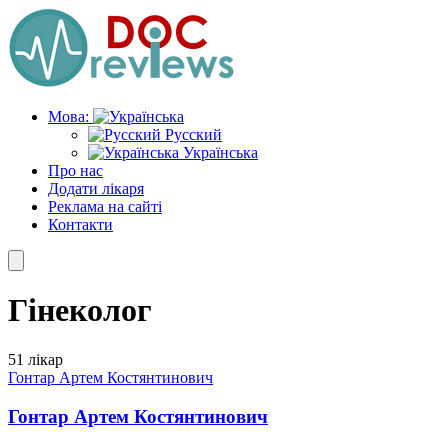
Skip
to
the
content
Мова:
Русский
Українська
Про нас
Додати лікаря
Реклама на сайті
Контакти
Гінеколог
51 лікар
Гонтар Артем Костянтинович
Гонтар Артем Костянтинович