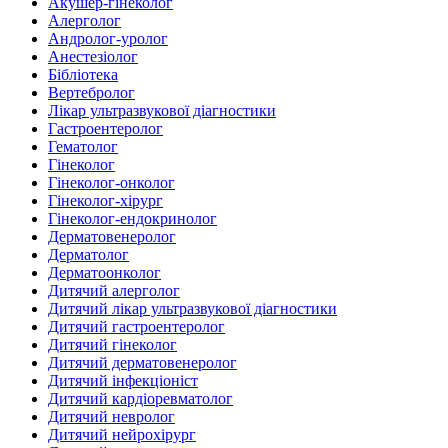
Акушер-гінеколог
Алерголог
Андролог-уролог
Анестезіолог
Бібліотека
Вертебролог
Лікар ультразвукової діагностики
Гастроентеролог
Гематолог
Гінеколог
Гінеколог-онколог
Гінеколог-хірург
Гінеколог-ендокринолог
Дерматовенеролог
Дерматолог
Дерматоонколог
Дитячий алерголог
Дитячий лікар ультразвукової діагностики
Дитячий гастроентеролог
Дитячий гінеколог
Дитячий дерматовенеролог
Дитячий інфекціоніст
Дитячий кардіоревматолог
Дитячий невролог
Дитячий нейрохірург