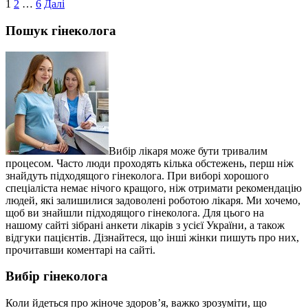
Пагінація
1
2
…
6
Далі
записів
Пошук гінеколога
Вибір лікаря може бути тривалим
процесом. Часто люди проходять кілька обстежень, перш ніж
знайдуть підходящого гінеколога. При виборі хорошого
спеціаліста немає нічого кращого, ніж отримати рекомендацію
людей, які залишилися задоволені роботою лікаря. Ми хочемо,
щоб ви знайшли підходящого гінеколога. Для цього на
нашому сайті зібрані анкети лікарів з усієї України, а також
відгуки пацієнтів. Дізнайтеся, що інші жінки пишуть про них,
прочитавши коментарі на сайті.
Вибір гінеколога
Коли йдеться про жіноче здоров’я, важко зрозуміти, що