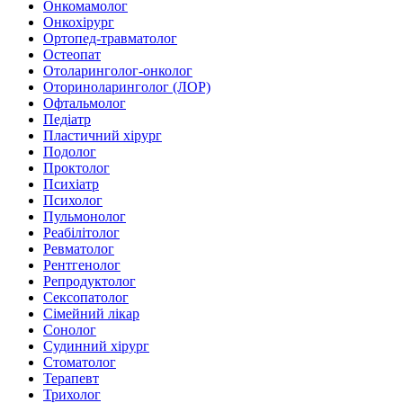
Онкомамолог
Онкохірург
Ортопед-травматолог
Остеопат
Отоларинголог-онколог
Оториноларинголог (ЛОР)
Офтальмолог
Педіатр
Пластичний хірург
Подолог
Проктолог
Психіатр
Психолог
Пульмонолог
Реабілітолог
Ревматолог
Рентгенолог
Репродуктолог
Сексопатолог
Сімейний лікар
Сонолог
Судинний хірург
Стоматолог
Терапевт
Трихолог