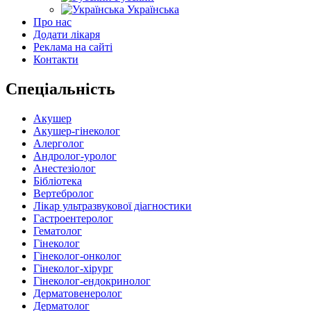
Українська
Про нас
Додати лікаря
Реклама на сайті
Контакти
Спеціальність
Акушер
Акушер-гінеколог
Алерголог
Андролог-уролог
Анестезіолог
Бібліотека
Вертебролог
Лікар ультразвукової діагностики
Гастроентеролог
Гематолог
Гінеколог
Гінеколог-онколог
Гінеколог-хірург
Гінеколог-ендокринолог
Дерматовенеролог
Дерматолог