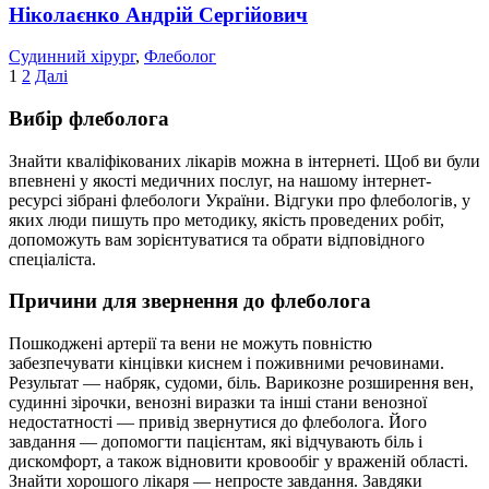
Ніколаєнко Андрій Сергійович
Судинний хірург
,
Флеболог
Пагінація
1
2
Далі
записів
Вибір флеболога
Знайти кваліфікованих лікарів можна в інтернеті. Щоб ви були
впевнені у якості медичних послуг, на нашому інтернет-
ресурсі зібрані флебологи України. Відгуки про флебологів, у
яких люди пишуть про методику, якість проведених робіт,
допоможуть вам зорієнтуватися та обрати відповідного
спеціаліста.
Причини для звернення до флеболога
Пошкоджені артерії та вени не можуть повністю
забезпечувати кінцівки киснем і поживними речовинами.
Результат — набряк, судоми, біль. Варикозне розширення вен,
судинні зірочки, венозні виразки та інші стани венозної
недостатності — привід звернутися до флеболога. Його
завдання — допомогти пацієнтам, які відчувають біль і
дискомфорт, а також відновити кровообіг у враженій області.
Знайти хорошого лікаря — непросте завдання. Завдяки