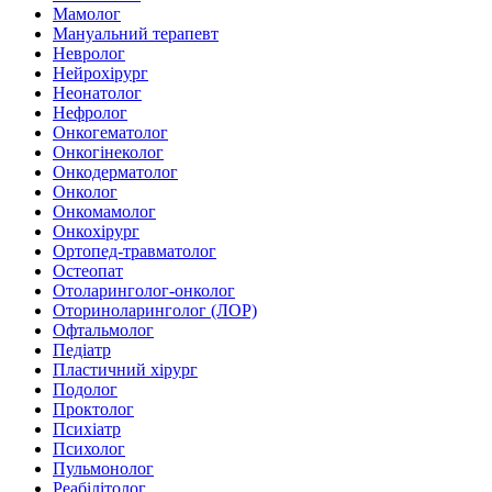
Мамолог
Мануальний терапевт
Невролог
Нейрохірург
Неонатолог
Нефролог
Онкогематолог
Онкогінеколог
Онкодерматолог
Онколог
Онкомамолог
Онкохірург
Ортопед-травматолог
Остеопат
Отоларинголог-онколог
Оториноларинголог (ЛОР)
Офтальмолог
Педіатр
Пластичний хірург
Подолог
Проктолог
Психіатр
Психолог
Пульмонолог
Реабілітолог