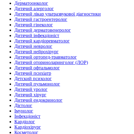
Дерматоонколог
Дитячий алерголог
Дитячий лікар ультразвукової діагностики
Дитячий гастроентеролог
Дитячий гінеколог
Дитячий дерматовенеролог
Дитячий інфекціоніст
Дитячий кардіоревматолог
Дитячий невролог
Дитячий нейрохірург
Дитячий ортопед-травматолог
Дитячий оториноларинголог (ЛОР)
Дитячий офтальмолог
Дитячий психіатр
Детский психолог
Дитячий пульмонолог
Дитячий уролог
Дитячий хірург
Дитячий ендокринолог
Дієтолог
Імунолог
Інфекціоніст
Кардіолог
Кардіохірург
Косметолог