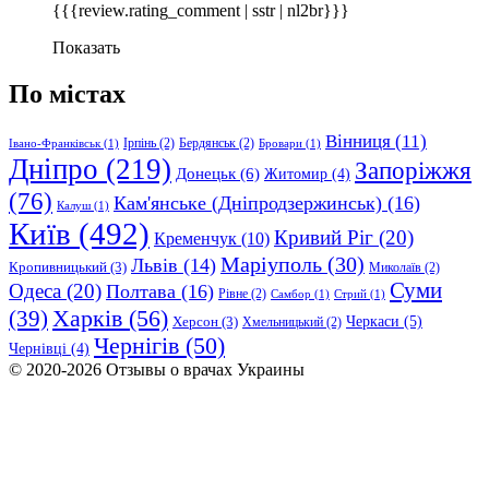
{{{review.rating_comment | sstr | nl2br}}}
Показать
По містах
Вінниця
(11)
Ірпінь
(2)
Бердянськ
(2)
Івано-Франківськ
(1)
Бровари
(1)
Дніпро
(219)
Запоріжжя
Донецьк
(6)
Житомир
(4)
(76)
Кам'янське (Дніпродзержинськ)
(16)
Калуш
(1)
Київ
(492)
Кривий Ріг
(20)
Кременчук
(10)
Маріуполь
(30)
Львів
(14)
Кропивницький
(3)
Миколаїв
(2)
Суми
Одеса
(20)
Полтава
(16)
Рівне
(2)
Самбор
(1)
Стрий
(1)
Харків
(56)
(39)
Черкаси
(5)
Херсон
(3)
Хмельницький
(2)
Чернігів
(50)
Чернівці
(4)
© 2020-2026 Отзывы о врачах Украины