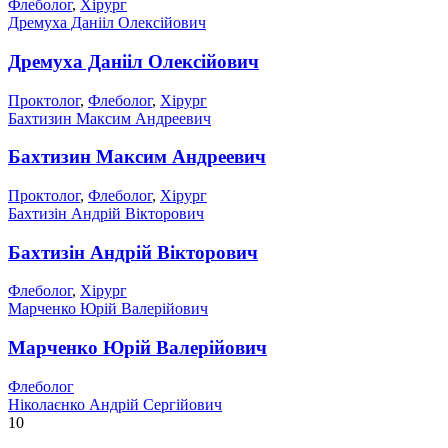
Флеболог
,
Хірург
Дремуха Данііл Олексійович
Дремуха Данііл Олексійович
Проктолог
,
Флеболог
,
Хірург
Бахтизин Максим Андреевич
Бахтизин Максим Андреевич
Проктолог
,
Флеболог
,
Хірург
Бахтизін Андрій Вікторович
Бахтизін Андрій Вікторович
Флеболог
,
Хірург
Марченко Юрій Валерійович
Марченко Юрій Валерійович
Флеболог
Ніколаєнко Андрій Сергійович
10