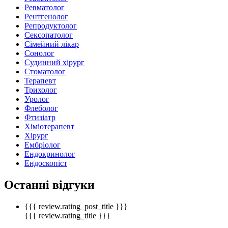
Ревматолог
Рентгенолог
Репродуктолог
Сексопатолог
Сімейний лікар
Сонолог
Судинний хірург
Стоматолог
Терапевт
Трихолог
Уролог
Флеболог
Фтизіатр
Хіміотерапевт
Хірург
Ембріолог
Ендокринолог
Ендоскопіст
Останні відгуки
{{{ review.rating_post_title }}}
{{{ review.rating_title }}}