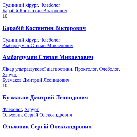
Судинний хірург
,
Флеболог
Барабій Костянтин Вікторович
10
Барабій Костянтин Вікторович
Судинний хірург
,
Флеболог
Амбарцумян Степан Микаелович
Амбарцумян Степан Микаелович
Лікар ультразвукової діагностики
,
Проктолог
,
Флеболог
,
Хірург
Бузмаков Дмитрий Леонидович
10
Бузмаков Дмитрий Леонидович
Флеболог
,
Хірург
Ольховик Сергій Олександрович
Ольховик Сергій Олександрович