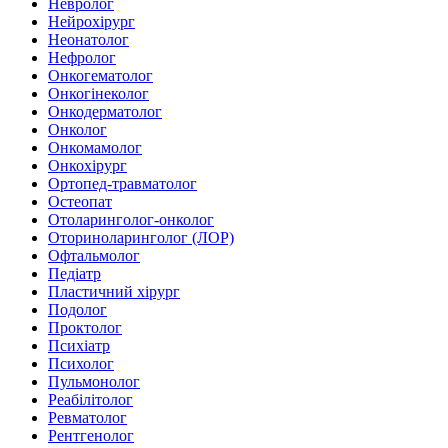
Невролог
Нейрохірург
Неонатолог
Нефролог
Онкогематолог
Онкогінеколог
Онкодерматолог
Онколог
Онкомамолог
Онкохірург
Ортопед-травматолог
Остеопат
Отоларинголог-онколог
Оториноларинголог (ЛОР)
Офтальмолог
Педіатр
Пластичний хірург
Подолог
Проктолог
Психіатр
Психолог
Пульмонолог
Реабілітолог
Ревматолог
Рентгенолог