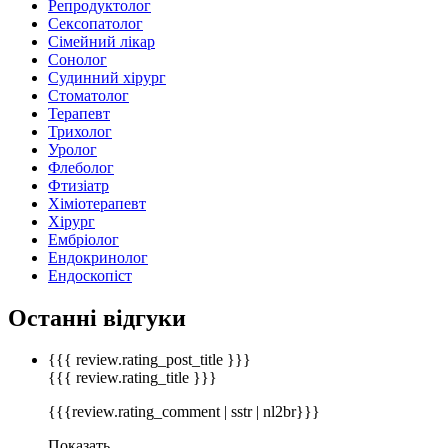
Репродуктолог
Сексопатолог
Сімейний лікар
Сонолог
Судинний хірург
Стоматолог
Терапевт
Трихолог
Уролог
Флеболог
Фтизіатр
Хіміотерапевт
Хірург
Ембріолог
Ендокринолог
Ендоскопіст
Останні відгуки
{{{ review.rating_post_title }}}
{{{ review.rating_title }}}
{{{review.rating_comment | sstr | nl2br}}}
Показать