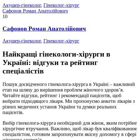
Акушер-гінеколог
,
Гінеколог-хірург
Сафонов Роман Анатолійович
10
Сафонов Роман Анатолійович
Акушер-гінеколог
,
Гінеколог-хірург
Найкращі гінекологи-хірурги в
Україні: відгуки та рейтинг
спеціалістів
Пошук досвідченого гінеколога-хірурга в Україні – важливий
етап на шляху до вирішення проблем жіночого здоров’я.
Читайте відгуки, рейтинг і рекомендації пацієнтів, щоб
вибрати підходящого лікаря. Ми пропонуємо анкети лікарів з
різних медичних установ України та думки реальних
пацієнтів.
Вибір гінеколога-хірурга необхідний для жінок, яким потрібне
хірургічне втручання. Важливо, щоб лікар був кваліфікованим
спеціалістом, готовим запропонувати якісну допомогу в сфері
жіночого здоров’я.