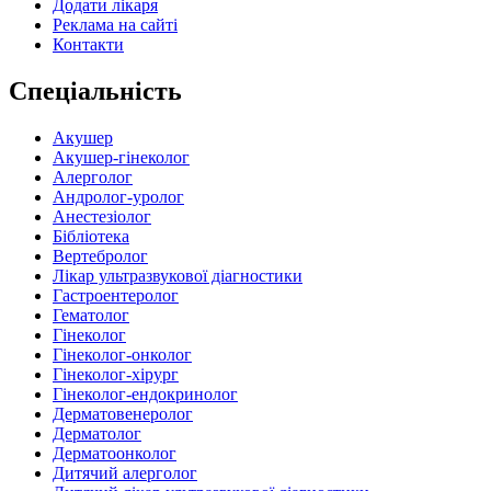
Додати лікаря
Реклама на сайті
Контакти
Спеціальність
Акушер
Акушер-гінеколог
Алерголог
Андролог-уролог
Анестезіолог
Бібліотека
Вертебролог
Лікар ультразвукової діагностики
Гастроентеролог
Гематолог
Гінеколог
Гінеколог-онколог
Гінеколог-хірург
Гінеколог-ендокринолог
Дерматовенеролог
Дерматолог
Дерматоонколог
Дитячий алерголог