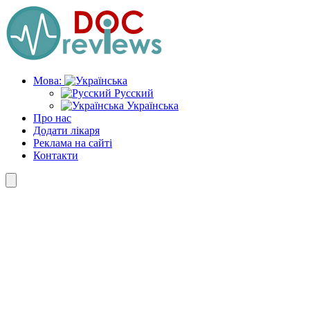
Skip
to
the
content
Мова:
Русский
Українська
Про нас
Додати лікаря
Реклама на сайті
Контакти