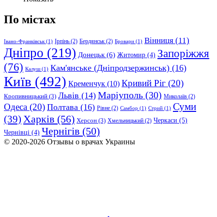
По містах
Вінниця
(11)
Ірпінь
(2)
Бердянськ
(2)
Івано-Франківськ
(1)
Бровари
(1)
Дніпро
(219)
Запоріжжя
Донецьк
(6)
Житомир
(4)
(76)
Кам'янське (Дніпродзержинськ)
(16)
Калуш
(1)
Київ
(492)
Кривий Ріг
(20)
Кременчук
(10)
Маріуполь
(30)
Львів
(14)
Кропивницький
(3)
Миколаїв
(2)
Суми
Одеса
(20)
Полтава
(16)
Рівне
(2)
Самбор
(1)
Стрий
(1)
Харків
(56)
(39)
Черкаси
(5)
Херсон
(3)
Хмельницький
(2)
Чернігів
(50)
Чернівці
(4)
© 2020-2026 Отзывы о врачах Украины