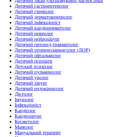
Дитячий лікар ультразвукової діагностики
Дитячий гастроентеролог
Дитячий гінеколог
Дитячий дерматовенеролог
Дитячий інфекціоніст
Дитячий кардіоревматолог
Дитячий невролог
Дитячий нейрохірург
Дитячий ортопед-травматолог
Дитячий оториноларинголог (ЛОР)
Дитячий офтальмолог
Дитячий психіатр
Детский психолог
Дитячий пульмонолог
Дитячий уролог
Дитячий хірург
Дитячий ендокринолог
Дієтолог
Імунолог
Інфекціоніст
Кардіолог
Кардіохірург
Косметолог
Мамолог
Мануальний терапевт