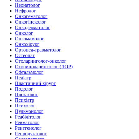
Неонатолог
Нефролог
Онкогематолог
Онкогінеколог
Онкодерматолог
Онколог
Онкомамолог
Онкохірург
Ортопед-травматолог
Остеопат
Отоларинголог-онколог
Оториноларинголог (ЛОР)
Офтальмолог
Педіатр
Пластичний хірург
Подолог
Проктолог
Психіатр
Психолог
Пульмонолог
Реабілітолог
Ревматолог
Рентгенолог
Репродуктолог