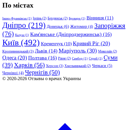
По містах
Вінниця
(11)
Ірпінь
(2)
Бердянськ
(2)
Івано-Франківськ
(1)
Бровари
(1)
Дніпро
(219)
Запоріжжя
Донецьк
(6)
Житомир
(4)
(76)
Кам'янське (Дніпродзержинськ)
(16)
Калуш
(1)
Київ
(492)
Кривий Ріг
(20)
Кременчук
(10)
Маріуполь
(30)
Львів
(14)
Кропивницький
(3)
Миколаїв
(2)
Суми
Одеса
(20)
Полтава
(16)
Рівне
(2)
Самбор
(1)
Стрий
(1)
Харків
(56)
(39)
Черкаси
(5)
Херсон
(3)
Хмельницький
(2)
Чернігів
(50)
Чернівці
(4)
© 2020-2026 Отзывы о врачах Украины