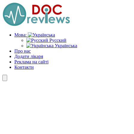
Skip
to
the
content
Мова:
Русский
Українська
Про нас
Додати лікаря
Реклама на сайті
Контакти