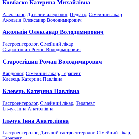
Ковбаско Катерина Михайлівна
Алерголог
,
Дитячий алерголог
,
Педіатр
,
Сімейний лікар
Акользін Олександр Володимирович
Акользін Олександр Володимирович
Гастроентеролог
,
Сімейний лікар
Старостішин Роман Володимирович
Старостішин Роман Володимирович
Кардіолог
,
Сімейний лікар
,
Терапевт
Клевець Катерина Павлівна
Клевець Катерина Павлівна
Гастроентеролог
,
Сімейний лікар
,
Терапевт
Ільчук Інна Анатоліївна
Ільчук Інна Анатоліївна
Гастроентеролог
,
Дитячий гастроентеролог
,
Сімейний лікар
,
Терапевт