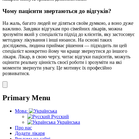
Чому пацієнти звертаються до відгуків?
На жаль, багато людей не діляться своїм думкою, а воно дуже
важливо. Завдяки відгукам про сімейних лікарів, можна
зрозуміти який у спеціаліста підхід до клієнтів, яку застосовує
методику лікування і інші нюанси. На основі таких
досліджень, людина приймає рішення — підходить ли цей
спеціаліст конкретно йому чи краще звернутися до іншого
лікаря. Лікар, в свою чергу, читає відгуки пацієнтів, можуть
оцінити реальну цінність своєї роботи і зрозуміти на які
моменти звернути увагу. Це мотивує їх професійно
розвиватися.
Primary Menu
Мова:
Русский
Українська
Про нас
Додати лікаря
Реклама на сайті