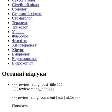
Сексопатолог
Сімейний лікар
Сонолог
Судинний хірург
Стоматолог
Терапевт
Трихолог
Уролог
Флеболог
Фтизіатр
Хіміотерапевт
Хірург
Ембріолог
Ендокринолог
Ендоскопіст
Останні відгуки
{{{ review.rating_post_title }}}
{{{ review.rating_title }}}
{{{review.rating_comment | sstr | nl2br}}}
Показать