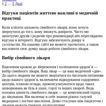
Пагінація
1
2
…
5
Далі
записів
Відгуки пацієнтів життєво важливі в медичній
практиці
Коли клієнти шукають сімейного лікаря, вони хочуть
звернутися до того, кому зможуть довірити. Часто ми
запитуємо друзів і родичів про рекомендації або переглядаємо
відгуки в інтернеті. Відгуки забезпечують довіру в
суспільстві. На нашому сайті ви можете прочитати, а також
висловити своє думку щодо роботи сімейного лікаря.
Вибір сімейного лікаря
Важливим кроком до збереження і поліпшення здоров’я —
вибір сімейного лікаря. Ваш лікар — це ваш медичний «дім».
До цього людини ви можете звертатися по багатьом питанням
щодо вашого здоров’я, включаючи відвідування оздоровчих
центрів, планові огляди, проконсультуватися щодо таких
захворювань як біль в ушах, горлі та інших хвороб. Ведь
основна цінність сімейного лікаря — це комплексний підхід
до лікування. Він включає в себе знання різних галузей
медицини і логічне мислення. Деякі стосунки між пацієнтом і
лікарем можуть тривати десятиліттями.