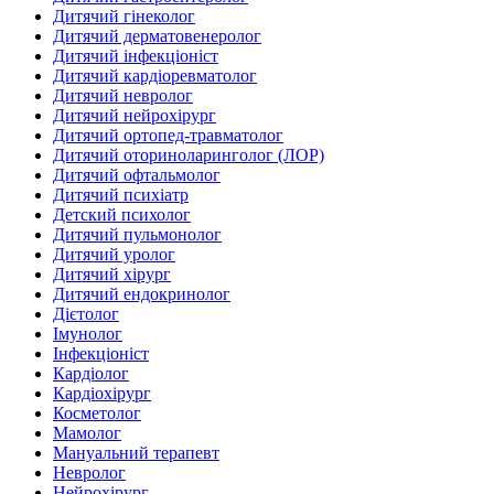
Дитячий гінеколог
Дитячий дерматовенеролог
Дитячий інфекціоніст
Дитячий кардіоревматолог
Дитячий невролог
Дитячий нейрохірург
Дитячий ортопед-травматолог
Дитячий оториноларинголог (ЛОР)
Дитячий офтальмолог
Дитячий психіатр
Детский психолог
Дитячий пульмонолог
Дитячий уролог
Дитячий хірург
Дитячий ендокринолог
Дієтолог
Імунолог
Інфекціоніст
Кардіолог
Кардіохірург
Косметолог
Мамолог
Мануальний терапевт
Невролог
Нейрохірург