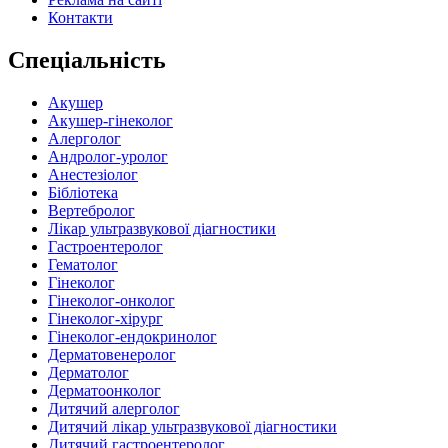
Контакти
Спеціальність
Акушер
Акушер-гінеколог
Алерголог
Андролог-уролог
Анестезіолог
Бібліотека
Вертебролог
Лікар ультразвукової діагностики
Гастроентеролог
Гематолог
Гінеколог
Гінеколог-онколог
Гінеколог-хірург
Гінеколог-ендокринолог
Дерматовенеролог
Дерматолог
Дерматоонколог
Дитячий алерголог
Дитячий лікар ультразвукової діагностики
Дитячий гастроентеролог