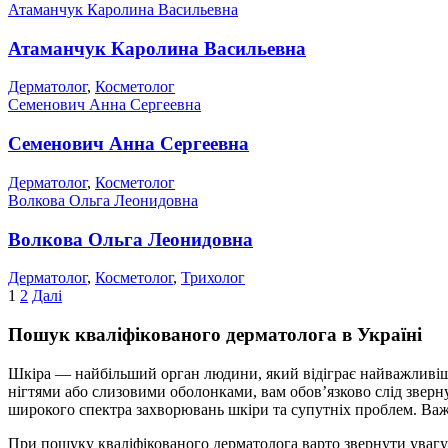
Атаманчук Каролина Васильевна
Атаманчук Каролина Васильевна
Дерматолог
,
Косметолог
Cеменович Анна Сергеевна
Cеменович Анна Сергеевна
Дерматолог
,
Косметолог
Волкова Ольга Леонидовна
Волкова Ольга Леонидовна
Дерматолог
,
Косметолог
,
Трихолог
Пагінація
1
2
Далі
записів
Пошук кваліфікованого дерматолога в Україні
Шкіра — найбільший орган людини, який відіграє найважливішу р
нігтями або слизовими оболонками, вам обов’язково слід зверну
широкого спектра захворювань шкіри та супутніх проблем. Важ
При пошуку кваліфікованого дерматолога варто звернути увагу н