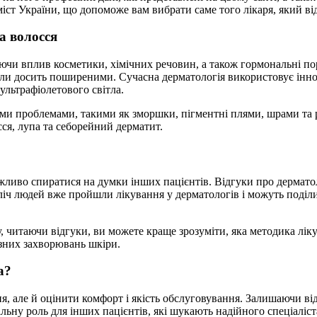
іст України, що допоможе вам вибрати саме того лікаря, який ві
а волосся
чи вплив косметики, хімічних речовин, а також гормональні пор
, стали досить поширеними. Сучасна дерматологія використовує ін
ультрафіолетового світла.
и проблемами, такими як зморшки, пігментні плями, шрами та ро
ся, лупа та себорейний дерматит.
ажливо спиратися на думки інших пацієнтів. Відгуки про дермато
Безліч людей вже пройшли лікування у дерматологів і можуть под
у, читаючи відгуки, ви можете краще зрозуміти, яка методика лік
ізних захворювань шкіри.
а?
ння, але й оцінити комфорт і якість обслуговування. Залишаючи 
льну роль для інших пацієнтів, які шукають надійного спеціаліс