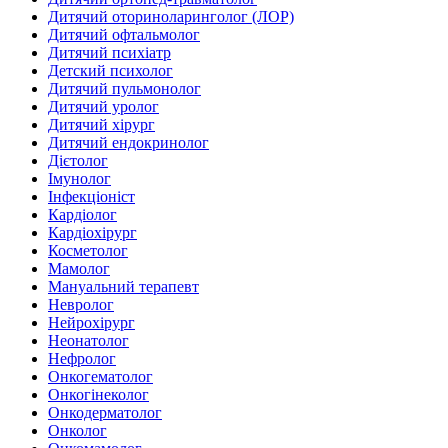
Дитячий оториноларинголог (ЛОР)
Дитячий офтальмолог
Дитячий психіатр
Детский психолог
Дитячий пульмонолог
Дитячий уролог
Дитячий хірург
Дитячий ендокринолог
Дієтолог
Імунолог
Інфекціоніст
Кардіолог
Кардіохірург
Косметолог
Мамолог
Мануальний терапевт
Невролог
Нейрохірург
Неонатолог
Нефролог
Онкогематолог
Онкогінеколог
Онкодерматолог
Онколог