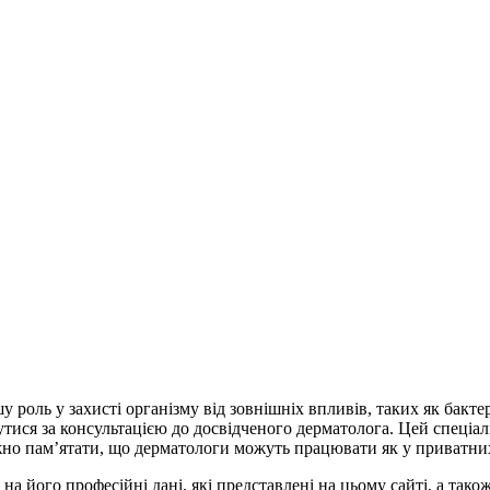
оль у захисті організму від зовнішніх впливів, таких як бактер
тися за консультацією до досвідченого дерматолога. Цей спеціал
но пам’ятати, що дерматологи можуть працювати як у приватних 
а його професійні дані, які представлені на цьому сайті, а тако