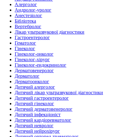
Алерголог
Андролог-уролог
Анестезіолог
Бібліотека
Вертебролог
Лікар ультразвукової діагностики
Гастроентеролог
Гематолог
Гінеколог
Гінеколог-онколог
Гінеколог-хірург
Гінеколог-ендокринолог
Дерматовенеролог
Дерматолог
Дерматоонколог
Дитячий алерголог
Дитячий лікар ультразвукової діагностики
Дитячий гастроентеролог
Дитячий гінеколог
Дитячий дерматовенеролог
Дитячий інфекціоніст
Дитячий кардіоревматолог
Дитячий невролог
Дитячий нейрохірург
Дитячий ортопед-травматолог