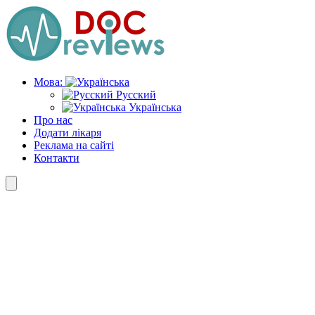
Skip
to
the
content
Мова:
Русский
Українська
Про нас
Додати лікаря
Реклама на сайті
Контакти