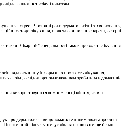
дповідає вашим потребам і вимогам.
ушення і стрес. В останні роки дерматологічні захворювання,
новаційні методи лікування, включаючи нові препарати, лазерні
зтяжки. Лікарі цієї спеціальності також проводять лікування
логів надають цінну інформацію про якість лікування,
ілитися своїм досвідом, допомагаючи вам зробити усвідомлений
ування використовується кожним спеціалістом, як він
відгук про дерматолога, ви допомагаєте іншим людям зробити
та. Позитивний відгук мотивує лікаря працювати ще більш