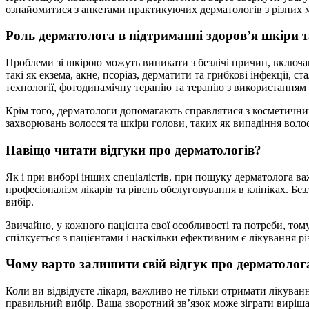
ознайомитися з анкетами практикуючих дерматологів з різних м
Роль дерматолога в підтриманні здоров’я шкіри т
Проблеми зі шкірою можуть виникати з безлічі причин, включаю
такі як екзема, акне, псоріаз, дерматити та грибкові інфекції
технології, фотодинамічну терапію та терапію з використанням 
Крім того, дерматологи допомагають справлятися з косметичним
захворювань волосся та шкіри голови, таких як випадіння волос
Навіщо читати відгуки про дерматологів?
Як і при виборі інших спеціалістів, при пошуку дерматолога в
професіоналізм лікарів та рівень обслуговування в клініках. 
вибір.
Звичайно, у кожного пацієнта свої особливості та потреби, том
спілкується з пацієнтами і наскільки ефективним є лікування р
Чому варто залишити свій відгук про дерматолог
Коли ви відвідуєте лікаря, важливо не тільки отримати лікува
правильний вибір. Ваша зворотний зв’язок може зіграти виріша