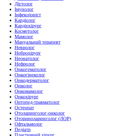
Дієтолог
Імунолог
Інфекціоніст
Кардіолог
Кардіохірург
Косметолог
Мамолог
Мануальний терапевт
Невролог
Нейрохірург
Неонатолог
Нефролог
Онкогематолог
Онкогінеколог
Онкодерматолог
Онколог
Онкомамолог
Онкохірург
Ортопед-травматолог
Остеопат
Отоларинголог-онколог
Оториноларинголог (ЛОР)
Офтальмолог
Педіатр
Пластичний хірург