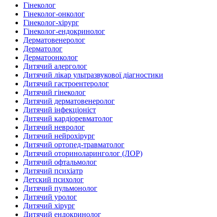
Гінеколог
Гінеколог-онколог
Гінеколог-хірург
Гінеколог-ендокринолог
Дерматовенеролог
Дерматолог
Дерматоонколог
Дитячий алерголог
Дитячий лікар ультразвукової діагностики
Дитячий гастроентеролог
Дитячий гінеколог
Дитячий дерматовенеролог
Дитячий інфекціоніст
Дитячий кардіоревматолог
Дитячий невролог
Дитячий нейрохірург
Дитячий ортопед-травматолог
Дитячий оториноларинголог (ЛОР)
Дитячий офтальмолог
Дитячий психіатр
Детский психолог
Дитячий пульмонолог
Дитячий уролог
Дитячий хірург
Дитячий ендокринолог