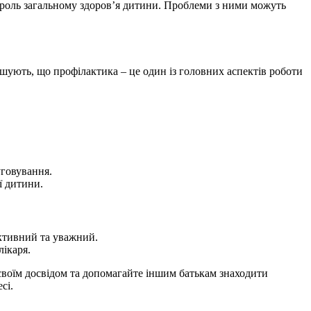
 роль загальному здоров’я дитини. Проблеми з ними можуть
ошують, що профілактика – це один із головних аспектів роботи
уговування.
ї дитини.
ективний та уважний.
лікаря.
 своїм досвідом та допомагайте іншим батькам знаходити
сі.