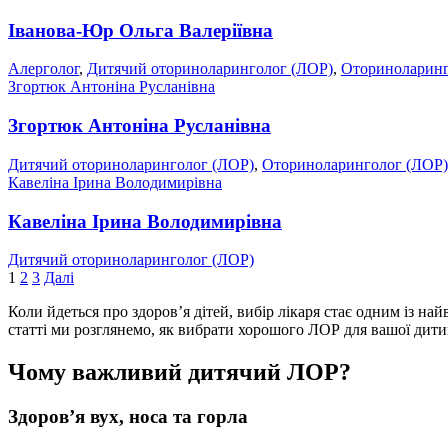
Іванова-Юр Ольга Валеріївна
Алерголог
,
Дитячий оториноларинголог (ЛОР)
,
Оториноларинг
Згортюк Антоніна Русланівна
Згортюк Антоніна Русланівна
Дитячий оториноларинголог (ЛОР)
,
Оториноларинголог (ЛОР)
Кавеліна Ірина Володимирівна
Кавеліна Ірина Володимирівна
Дитячий оториноларинголог (ЛОР)
Пагінація
1
2
3
Далі
записів
Коли йдеться про здоров’я дітей, вибір лікаря стає одним із н
статті ми розглянемо, як вибрати хорошого ЛОР для вашої дити
Чому важливий дитячий ЛОР?
Здоров’я вух, носа та горла