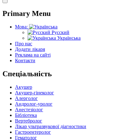
Primary Menu
Мова:
Русский
Українська
Про нас
Додати лікаря
Реклама на сайті
Контакти
Спеціальність
Акушер
Акушер-гінеколог
Алерголог
Андролог-уролог
Анестезіолог
Бібліотека
Вертебролог
Лікар ультразвукової діагностики
Гастроентеролог
Гематолог