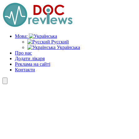
Skip
to
the
content
Мова:
Русский
Українська
Про нас
Додати лікаря
Реклама на сайті
Контакти