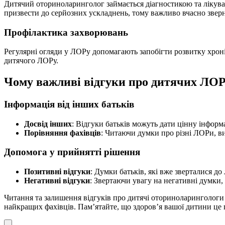
Дитячий оториноларинголог займається діагностикою та лікува
призвести до серйозних ускладнень, тому важливо вчасно зверн
Профілактика захворювань
Регулярні огляди у ЛОРу допомагають запобігти розвитку хроні
дитячого ЛОРу.
Чому важливі відгуки про дитячих ЛОР
Інформація від інших батьків
Досвід інших
: Відгуки батьків можуть дати цінну інформа
Порівняння фахівців
: Читаючи думки про різні ЛОРи, ви
Допомога у прийнятті рішення
Позитивні відгуки
: Думки батьків, які вже зверталися д
Негативні відгуки
: Звертаючи увагу на негативні думки
Читання та залишення відгуків про дитячі оториноларингологи 
найкращих фахівців. Пам’ятайте, що здоров’я вашої дитини це п