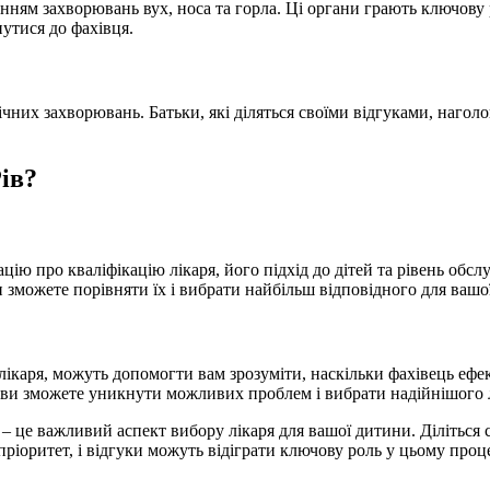
нням захворювань вух, носа та горла. Ці органи грають ключову
утися до фахівця.
чних захворювань. Батьки, які діляться своїми відгуками, нагол
ів?
цію про кваліфікацію лікаря, його підхід до дітей та рівень обсл
 зможете порівняти їх і вибрати найбільш відповідного для вашо
о лікаря, можуть допомогти вам зрозуміти, наскільки фахівець еф
, ви зможете уникнути можливих проблем і вибрати надійнішого 
– це важливий аспект вибору лікаря для вашої дитини. Діліться
ріоритет, і відгуки можуть відіграти ключову роль у цьому проце