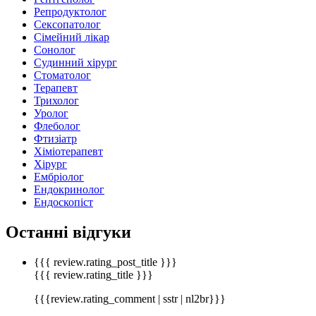
Репродуктолог
Сексопатолог
Сімейний лікар
Сонолог
Судинний хірург
Стоматолог
Терапевт
Трихолог
Уролог
Флеболог
Фтизіатр
Хіміотерапевт
Хірург
Ембріолог
Ендокринолог
Ендоскопіст
Останні відгуки
{{{ review.rating_post_title }}}
{{{ review.rating_title }}}
{{{review.rating_comment | sstr | nl2br}}}