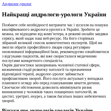
Андролог-уролог
Найкращі андрологи-урологи України
Позбавте себе необхідності витрачати час і зусилля на пошуки
кваліфікованого андролога-уролога в Україні. Зробити це
можна, не відходячи від комп’ютера, в режимі онлайн завдяки
сервісу, який надає наш веб-ресурс. На його сторінках
зібраний великий список компетентних експертів. Щоб ви
змогли обрати професійного лікаря серед регулярно
оновлюваної інформаційної бази, рекомендуємо ознайомитися
з відгуками пацієнтів, які вже скористалися медичними
послугами конкретного спеціаліста.
Окрім діагностики захворювань чоловічої статевої сфери,
визначення стадії розвитку патології та призначення
відповідної терапії, андролог-уролог займається
профілактикою хвороб. Його послуги актуальні у випадках
планового огляду або перед плануванням зачаття дитини.
Своєчасне обстеження дозволить мінімізувати ризик
виникнення у чоловіків таких поширених патологій, як
цистит, уретрит, енурез, а також багатьох інших небезпечних
хвороб.
Відгуки про андрологів-урологів України