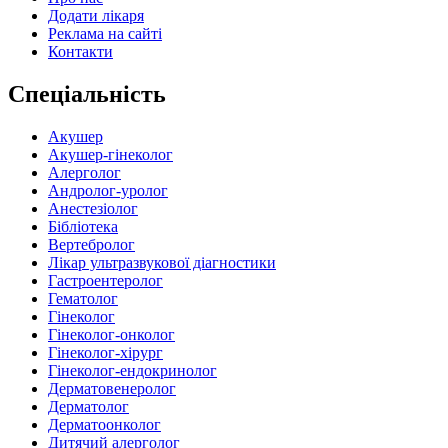
Додати лікаря
Реклама на сайті
Контакти
Спеціальність
Акушер
Акушер-гінеколог
Алерголог
Андролог-уролог
Анестезіолог
Бібліотека
Вертебролог
Лікар ультразвукової діагностики
Гастроентеролог
Гематолог
Гінеколог
Гінеколог-онколог
Гінеколог-хірург
Гінеколог-ендокринолог
Дерматовенеролог
Дерматолог
Дерматоонколог
Дитячий алерголог