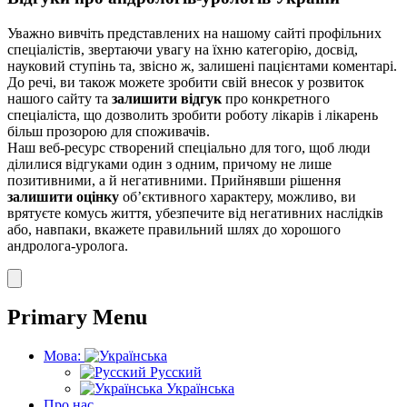
Уважно вивчіть представлених на нашому сайті профільних
спеціалістів, звертаючи увагу на їхню категорію, досвід,
науковий ступінь та, звісно ж, залишені пацієнтами коментарі.
До речі, ви також можете зробити свій внесок у розвиток
нашого сайту та
залишити відгук
про конкретного
спеціаліста, що дозволить зробити роботу лікарів і лікарень
більш прозорою для споживачів.
Наш веб-ресурс створений спеціально для того, щоб люди
ділилися відгуками один з одним, причому не лише
позитивними, а й негативними. Прийнявши рішення
залишити оцінку
об’єктивного характеру, можливо, ви
врятуєте комусь життя, убезпечите від негативних наслідків
або, навпаки, вкажете правильний шлях до хорошого
андролога-уролога.
Primary Menu
Мова:
Русский
Українська
Про нас