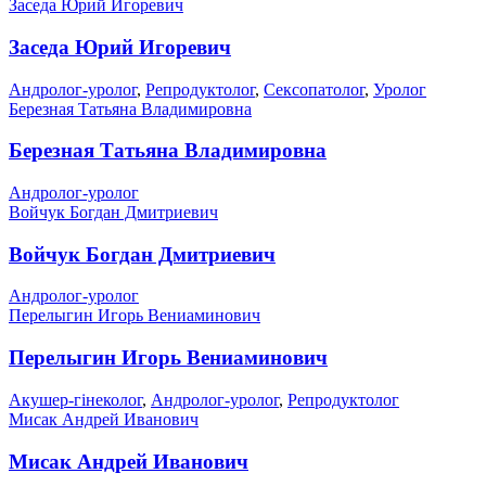
Заседа Юрий Игоревич
Заседа Юрий Игоревич
Андролог-уролог
,
Репродуктолог
,
Сексопатолог
,
Уролог
Березная Татьяна Владимировна
Березная Татьяна Владимировна
Андролог-уролог
Войчук Богдан Дмитриевич
Войчук Богдан Дмитриевич
Андролог-уролог
Перелыгин Игорь Вениаминович
Перелыгин Игорь Вениаминович
Акушер-гінеколог
,
Андролог-уролог
,
Репродуктолог
Мисак Андрей Иванович
Мисак Андрей Иванович