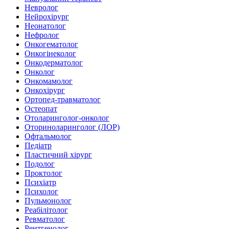
Невролог
Нейрохірург
Неонатолог
Нефролог
Онкогематолог
Онкогінеколог
Онкодерматолог
Онколог
Онкомамолог
Онкохірург
Ортопед-травматолог
Остеопат
Отоларинголог-онколог
Оториноларинголог (ЛОР)
Офтальмолог
Педіатр
Пластичний хірург
Подолог
Проктолог
Психіатр
Психолог
Пульмонолог
Реабілітолог
Ревматолог
Рентгенолог