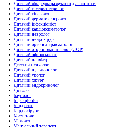
Дитячий лікар ультразвукової діагностики
Дитячий гастроентеролог
Дитячий гінеколог
Дитячий дерматовенеролог
Дитячий інфекціоніст
Дитячий кардіоревматолог
Дитячий невролог
Дитячий нейрохірург
Дитячий ортопед-травматолог
Дитячий оториноларинголог (ЛОР)
Дитячий офтальмолог
Дитячий психіатр
Детский психолог
Дитячий пульмонолог
Дитячий уролог
Дитячий хірург
Дитячий ендокринолог
Дієтолог
Імунолог
Інфекціоніст
Кардіолог
Кардіохірург
Косметолог
Мамолог
Мануальний терапевт