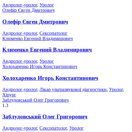
Андролог-уролог
,
Уролог
Олефір Євген Дмитрович
Олефір Євген Дмитрович
Андролог-уролог
,
Сексопатолог
Клименко Евгений Владимирович
Клименко Евгений Владимирович
Андролог-уролог
,
Уролог
Холохаренко Игорь Константинович
Холохаренко Игорь Константинович
Андролог-уролог
,
Лікар ультразвукової діагностики
,
Уролог
,
Хірург
Заблудовський Олег Григорович
1.3
Заблудовський Олег Григорович
Андролог-уролог
,
Сексопатолог
,
Уролог