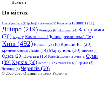
Показать
По містах
Вінниця
(11)
Ірпінь
(2)
Бердянськ
(2)
Івано-Франківськ
(1)
Бровари
(1)
Дніпро
(219)
Запоріжжя
Донецьк
(6)
Житомир
(4)
(76)
Кам'янське (Дніпродзержинськ)
(16)
Калуш
(1)
Київ
(492)
Кривий Ріг
(20)
Кременчук
(10)
Маріуполь
(30)
Львів
(14)
Кропивницький
(3)
Миколаїв
(2)
Суми
Одеса
(20)
Полтава
(16)
Рівне
(2)
Самбор
(1)
Стрий
(1)
Харків
(56)
(39)
Черкаси
(5)
Херсон
(3)
Хмельницький
(2)
Чернігів
(50)
Чернівці
(4)
© 2020-2026 Отзывы о врачах Украины