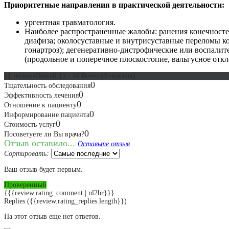
Приоритетные направления в практической деятельности:
ургентная травматология.
Наиболее распространенные жалобы: ранения конечносте
диафиза; околосуставные и внутрисуставные переломы ко
гонартроз); дегенеративно-дистрофические или воспалит
(продольное и поперечное плоскостопие, вальгусное отк
{{ reviewsOverall }}
/ 10
Всего
(
0
голосов)
0
Тщательность обследования
0
Эффективность лечения
0
Отношение к пациенту
0
Информирование пациента
0
Стоимость услуг
0
Посоветуете ли Вы врача?
Отзыв оставило...
Оставьте отзыв
Сортировать:
Ваш отзыв будет первым.
Проверенный
{{{review.rating_comment | nl2br}}}
Replies
({{review.rating_replies.length}})
На этот отзыв еще нет ответов.