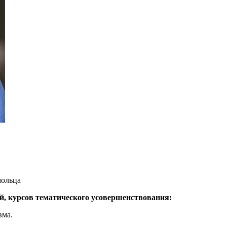
мольца
й, курсов тематического усовершенствования:
вма.