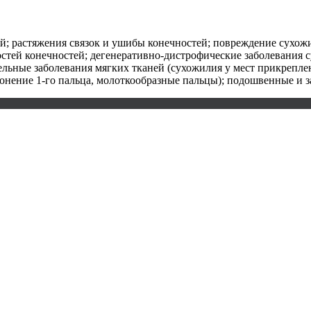
й; растяжения связок и ушибы конечностей; повреждение сухож
стей конечностей; дегенеративно-дистрофические заболевания с
ельные заболевания мягких тканей (сухожилия у мест прикреплен
лонение 1-го пальца, молоткообразные пальцы); подошвенные и 