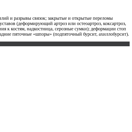
илий и разрывы связок; закрытые и открытые переломы
уставов (деформирующий артроз или остеоартроз, коксартроз,
ия к костям, надкостница, серозные сумки); деформации стоп
задние пяточные «шпоры» (подпяточный бурсит, ахиллобурсит).