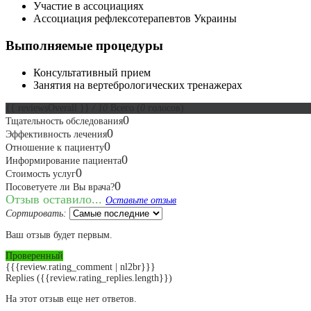
Участие в ассоциациях
Ассоциация рефлексотерапевтов Украины
Выполняемые процедуры
Консультативный прием
Занятия на вертебрологических тренажерах
{{ reviewsOverall }}
/ 10
Всего
(
0
голосов)
0
Тщательность обследования
0
Эффективность лечения
0
Отношение к пациенту
0
Информирование пациента
0
Стоимость услуг
0
Посоветуете ли Вы врача?
Отзыв оставило...
Оставьте отзыв
Сортировать:
Ваш отзыв будет первым.
Проверенный
{{{review.rating_comment | nl2br}}}
Replies
({{review.rating_replies.length}})
На этот отзыв еще нет ответов.