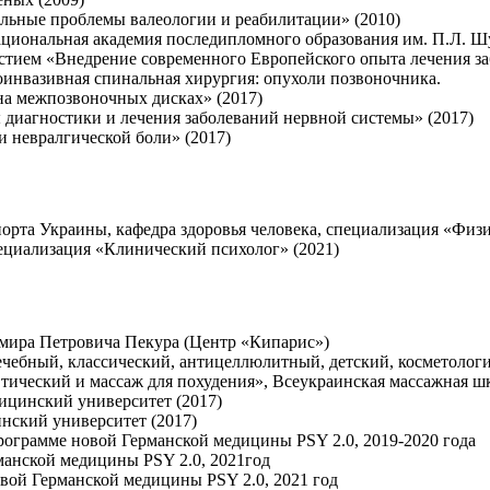
льные проблемы валеологии и реабилитации» (2010)
ациональная академия последипломного образования им. П.Л. 
тием «Внедрение современного Европейского опыта лечения за
инвазивная спинальная хирургия: опухоли позвоночника.
на межпозвоночных дисках» (2017)
диагностики и лечения заболеваний нервной системы» (2017)
 невралгической боли» (2017)
рта Украины, кафедра здоровья человека, специализация «Физи
ециализация «Клинический психолог» (2021)
мира Петровича Пекура (Центр «Кипарис»)
чебный, классический, антицеллюлитный, детский, косметолог
ический и массаж для похудения», Всеукраинская массажная шк
ицинский университет (2017)
нский университет (2017)
рограмме новой Германской медицины PSY 2.0, 2019-2020 года
манской медицины PSY 2.0, 2021год
вой Германской медицины PSY 2.0, 2021 год