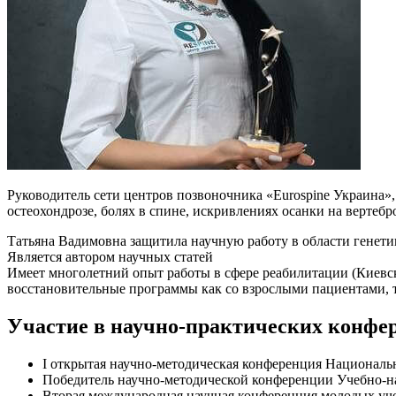
Руководитель сети центров позвоночника «Eurospine Украина»
остеохондрозе, болях в спине, искривлениях осанки на вертеб
Татьяна Вадимовна защитила научную работу в области генети
Является автором научных статей
Имеет многолетний опыт работы в сфере реабилитации (Киевс
восстановительные программы как со взрослыми пациентами, т
Участие в научно-практических конфе
I открытая научно-методическая конференция Националь
Победитель научно-методической конференции Учебно-нау
Вторая международная научная конференция молодых уч