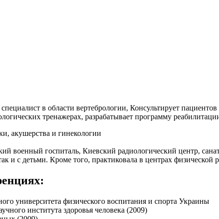
, специалист в области вертебрологии, Консультирует пациенто
рологических тренажерах, разрабатывает программу реабилитации
ки, акушерства и гинекологии
кий военный госпиталь, Киевский радиологический центр, сан
ак и с детьми. Кроме того, практиковала в центрах физической
ренциях:
ного университета физического воспитания и спорта Украины
чного института здоровья человека (2009)
еных (2009)