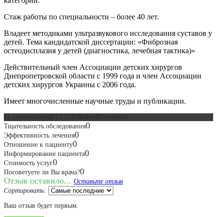
категории.
Стаж работы по специальности – более 40 лет.
Владеет методиками ультразвукового исследования суставов у
детей. Тема кандидатской диссертации: «Фиброзная
остеодисплазия у детей (диагностика, лечебная тактика)»
Действительный член Ассоциации детских хирургов
Днепропетровской области с 1999 года и член Ассоциации
детских хирургов Украины с 2006 года.
Имеет многочисленные научные труды и публикации.
{{ reviewsOverall }}
/ 10
Всего
(
0
голосов)
0
Тщательность обследования
0
Эффективность лечения
0
Отношение к пациенту
0
Информирование пациента
0
Стоимость услуг
0
Посоветуете ли Вы врача?
Отзыв оставило...
Оставьте отзыв
Сортировать:
Ваш отзыв будет первым.