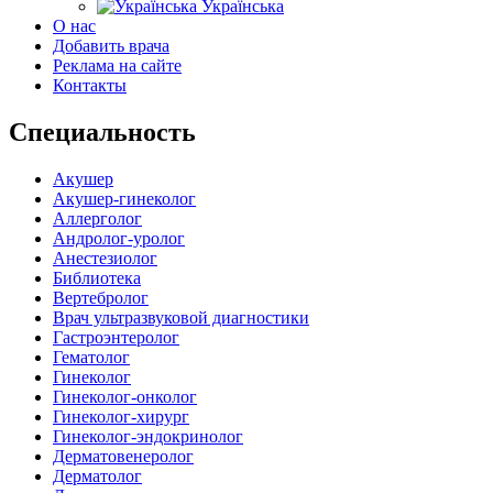
Українська
О нас
Добавить врача
Реклама на сайте
Контакты
Специальность
Акушер
Акушер-гинеколог
Аллерголог
Андролог-уролог
Анестезиолог
Библиотека
Вертебролог
Врач ультразвуковой диагностики
Гастроэнтеролог
Гематолог
Гинеколог
Гинеколог-онколог
Гинеколог-хирург
Гинеколог-эндокринолог
Дерматовенеролог
Дерматолог