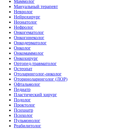
Маммолог
Мануальный терапевт
Невролог
Нейрохирург
Неонатолог
Нефролог
Онкогематолог
Онкогинеколог
Онкодерматолог
Онколог
Онкомаммолог
Онкохирург
Ортопед-травматолог
Остеопат
Отоларинголог-онколог
Оториноларинголог (ЛОР)
Офтальмолог
Педиатр
Пластический хирург
Подолог
Проктолог
Психиатр
Психолог
Пульмонолог
Реабилитолог