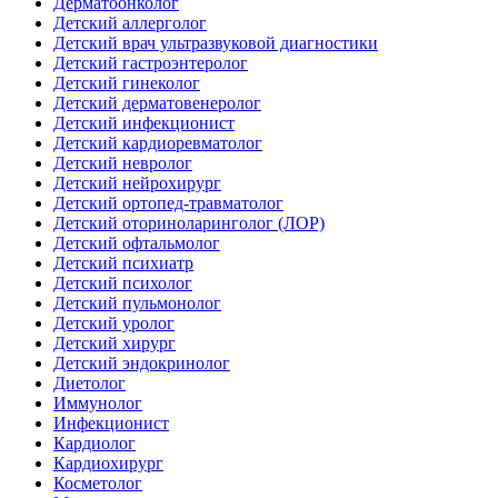
Дерматоонколог
Детский аллерголог
Детский врач ультразвуковой диагностики
Детский гастроэнтеролог
Детский гинеколог
Детский дерматовенеролог
Детский инфекционист
Детский кардиоревматолог
Детский невролог
Детский нейрохирург
Детский ортопед-травматолог
Детский оториноларинголог (ЛОР)
Детский офтальмолог
Детский психиатр
Детский психолог
Детский пульмонолог
Детский уролог
Детский хирург
Детский эндокринолог
Диетолог
Иммунолог
Инфекционист
Кардиолог
Кардиохирург
Косметолог