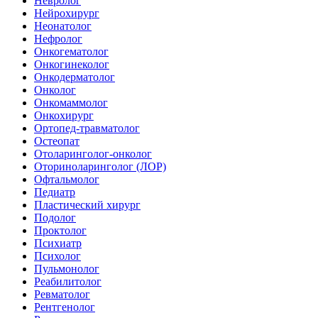
Невролог
Нейрохирург
Неонатолог
Нефролог
Онкогематолог
Онкогинеколог
Онкодерматолог
Онколог
Онкомаммолог
Онкохирург
Ортопед-травматолог
Остеопат
Отоларинголог-онколог
Оториноларинголог (ЛОР)
Офтальмолог
Педиатр
Пластический хирург
Подолог
Проктолог
Психиатр
Психолог
Пульмонолог
Реабилитолог
Ревматолог
Рентгенолог