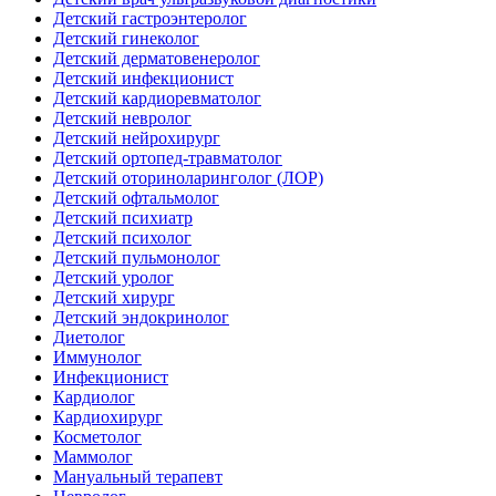
Детский гастроэнтеролог
Детский гинеколог
Детский дерматовенеролог
Детский инфекционист
Детский кардиоревматолог
Детский невролог
Детский нейрохирург
Детский ортопед-травматолог
Детский оториноларинголог (ЛОР)
Детский офтальмолог
Детский психиатр
Детский психолог
Детский пульмонолог
Детский уролог
Детский хирург
Детский эндокринолог
Диетолог
Иммунолог
Инфекционист
Кардиолог
Кардиохирург
Косметолог
Маммолог
Мануальный терапевт