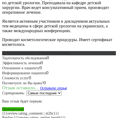
по детской урологии. Преподавала на кафедре детской
хирургии. Врач ведет консультативный прием, производит
оперативное лечение.
Является активным участником и докладчиком актуальных
тем медицины в сфере детской урологии на украинских, а
также международных конференциях.
Проводит косметологические процедуры. Имеет сертификат
косметолога.
{{ reviewsOverall }}
/ 10
Всего
(
0
голосов)
0
Тщательность обследования
0
Эффективность лечения
0
Отношение к пациенту
0
Информирование пациента
0
Стоимость услуг
0
Посоветуете ли Вы врача?
Отзыв оставило...
Оставьте отзыв
Сортировать:
Ваш отзыв будет первым.
Проверенный
{{{review.rating_comment | nl2br}}}
Replies
({{review.rating_replies.length}})