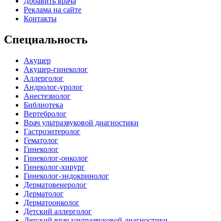
Добавить врача
Реклама на сайте
Контакты
Специальность
Акушер
Акушер-гинеколог
Аллерголог
Андролог-уролог
Анестезиолог
Библиотека
Вертебролог
Врач ультразвуковой диагностики
Гастроэнтеролог
Гематолог
Гинеколог
Гинеколог-онколог
Гинеколог-хирург
Гинеколог-эндокринолог
Дерматовенеролог
Дерматолог
Дерматоонколог
Детский аллерголог
Детский врач ультразвуковой диагностики