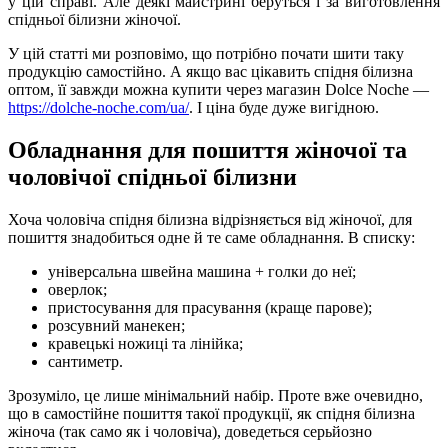
у цій справі. Але деякі майстрині беруться і за виготовлення
спідньої білизни жіночої.
У цій статті ми розповімо, що потрібно почати шити таку
продукцію самостійно. А якщо вас цікавить спідня білизна
оптом, її завжди можна купити через магазин Dolce Noche —
https://dolche-noche.com/ua/
. І ціна буде дуже вигідною.
Обладнання для пошиття жіночої та
чоловічої спідньої білизни
Хоча чоловіча спідня білизна відрізняється від жіночої, для
пошиття знадобиться одне й те саме обладнання. В списку:
універсальна швейна машина + голки до неї;
оверлок;
пристосування для прасування (краще парове);
розсувний манекен;
кравецькі ножиці та лінійка;
сантиметр.
Зрозуміло, це лише мінімальний набір. Проте вже очевидно,
що в самостійне пошиття такої продукції, як спідня білизна
жіноча (так само як і чоловіча), доведеться серьйозно