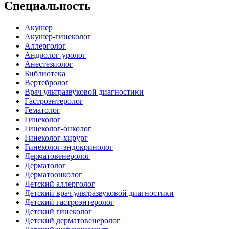
Специальность
Акушер
Акушер-гинеколог
Аллерголог
Андролог-уролог
Анестезиолог
Библиотека
Вертебролог
Врач ультразвуковой диагностики
Гастроэнтеролог
Гематолог
Гинеколог
Гинеколог-онколог
Гинеколог-хирург
Гинеколог-эндокринолог
Дерматовенеролог
Дерматолог
Дерматоонколог
Детский аллерголог
Детский врач ультразвуковой диагностики
Детский гастроэнтеролог
Детский гинеколог
Детский дерматовенеролог