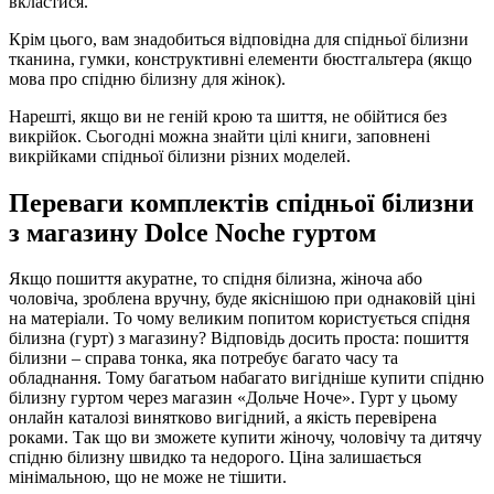
вкластися.
Крім цього, вам знадобиться відповідна для спідньої білизни
тканина, гумки, конструктивні елементи бюстгальтера (якщо
мова про спідню білизну для жінок).
Нарешті, якщо ви не геній крою та шиття, не обійтися без
викрійок. Сьогодні можна знайти цілі книги, заповнені
викрійками спідньої білизни різних моделей.
Переваги комплектів спідньої білизни
з магазину Dolce Noche гуртом
Якщо пошиття акуратне, то спідня білизна, жіноча або
чоловіча, зроблена вручну, буде якіснішою при однаковій ціні
на матеріали. То чому великим попитом користується спідня
білизна (гурт) з магазину? Відповідь досить проста: пошиття
білизни – справа тонка, яка потребує багато часу та
обладнання. Тому багатьом набагато вигідніше купити спідню
білизну гуртом через магазин «Дольче Ноче». Гурт у цьому
онлайн каталозі винятково вигідний, а якість перевірена
роками. Так що ви зможете купити жіночу, чоловічу та дитячу
спідню білизну швидко та недорого. Ціна залишається
мінімальною, що не може не тішити.