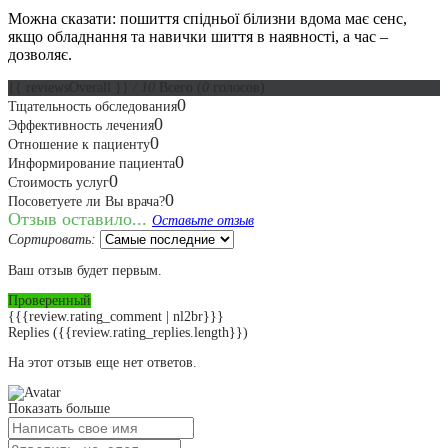
Можна сказати: пошиття спідньої білизни вдома має сенс,
якщо обладнання та навички шиття в наявності, а час –
дозволяє.
{{ reviewsOverall }}
/ 10
Всего
(
0
голосов)
0
Тщательность обследования
0
Эффективность лечения
0
Отношение к пациенту
0
Информирование пациента
0
Стоимость услуг
0
Посоветуете ли Вы врача?
Отзыв оставило...
Оставьте отзыв
Сортировать:
Ваш отзыв будет первым.
Проверенный
{{{review.rating_comment | nl2br}}}
Replies
({{review.rating_replies.length}})
На этот отзыв еще нет ответов.
Показать больше