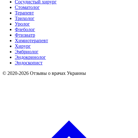
Сосудистый хирург
Стоматолог
Терапевт
Трихолог
Уролог
Флеболог
Фтизиатр
Химиотерапевт
Хирург
Эмбриолог
Эндокринолог
Эндоскопист
© 2020-2026 Отзывы о врачах Украины