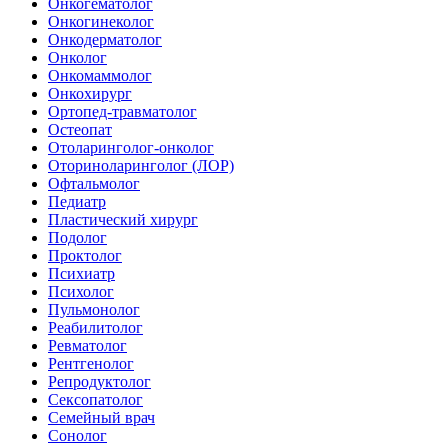
Онкогематолог
Онкогинеколог
Онкодерматолог
Онколог
Онкомаммолог
Онкохирург
Ортопед-травматолог
Остеопат
Отоларинголог-онколог
Оториноларинголог (ЛОР)
Офтальмолог
Педиатр
Пластический хирург
Подолог
Проктолог
Психиатр
Психолог
Пульмонолог
Реабилитолог
Ревматолог
Рентгенолог
Репродуктолог
Сексопатолог
Семейный врач
Сонолог