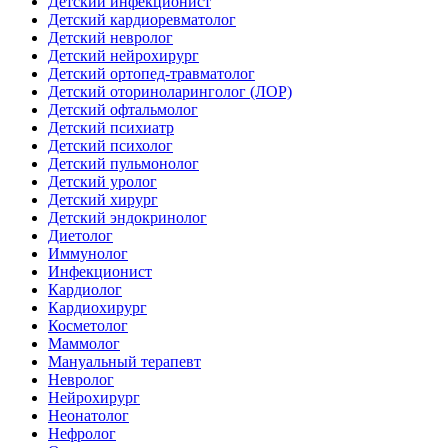
Детский инфекционист
Детский кардиоревматолог
Детский невролог
Детский нейрохирург
Детский ортопед-травматолог
Детский оториноларинголог (ЛОР)
Детский офтальмолог
Детский психиатр
Детский психолог
Детский пульмонолог
Детский уролог
Детский хирург
Детский эндокринолог
Диетолог
Иммунолог
Инфекционист
Кардиолог
Кардиохирург
Косметолог
Маммолог
Мануальный терапевт
Невролог
Нейрохирург
Неонатолог
Нефролог