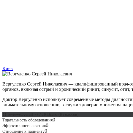
Киев
Вергуленко Сергей Николаевич — квалифицированный врач-ото
органов, включая острый и хронический ринит, синусит, отит, 
Доктор Вергуленко использует современные методы диагностик
внимательному отношению, заслужил доверие множества паци
{{ reviewsOverall }}
/ 10
Всего
(
0
голосов)
0
Тщательность обследования
0
Эффективность лечения
0
Отношение к пациенту