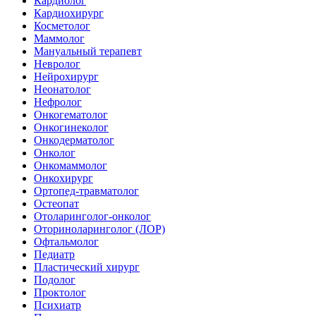
Кардиолог
Кардиохирург
Косметолог
Маммолог
Мануальный терапевт
Невролог
Нейрохирург
Неонатолог
Нефролог
Онкогематолог
Онкогинеколог
Онкодерматолог
Онколог
Онкомаммолог
Онкохирург
Ортопед-травматолог
Остеопат
Отоларинголог-онколог
Оториноларинголог (ЛОР)
Офтальмолог
Педиатр
Пластический хирург
Подолог
Проктолог
Психиатр