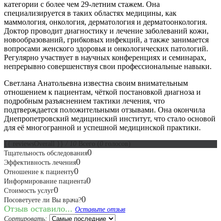
категории с более чем 29-летним стажем. Она
специализируется в таких областях медицины, как
маммология, онкология, дерматология и дерматоонкология.
Доктор проводит диагностику и лечение заболеваний кожи,
новообразований, грибковых инфекций, а также занимается
вопросами женского здоровья и онкологических патологий.
Регулярно участвует в научных конференциях и семинарах,
непрерывно совершенствуя свои профессиональные навыки.
Светлана Анатольевна известна своим внимательным
отношением к пациентам, чёткой постановкой диагноза и
подробным разъяснением тактики лечения, что
подтверждается положительными отзывами. Она окончила
Днепропетровский медицинский институт, что стало основой
для её многогранной и успешной медицинской практики.
{{ reviewsOverall }}
/ 10
Всего
(
0
голосов)
0
Тщательность обследования
0
Эффективность лечения
0
Отношение к пациенту
0
Информирование пациента
0
Стоимость услуг
0
Посоветуете ли Вы врача?
Отзыв оставило...
Оставьте отзыв
Сортировать: