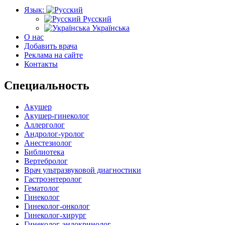
Язык:
Русский
Українська
О нас
Добавить врача
Реклама на сайте
Контакты
Специальность
Акушер
Акушер-гинеколог
Аллерголог
Андролог-уролог
Анестезиолог
Библиотека
Вертебролог
Врач ультразвуковой диагностики
Гастроэнтеролог
Гематолог
Гинеколог
Гинеколог-онколог
Гинеколог-хирург
Гинеколог-эндокринолог