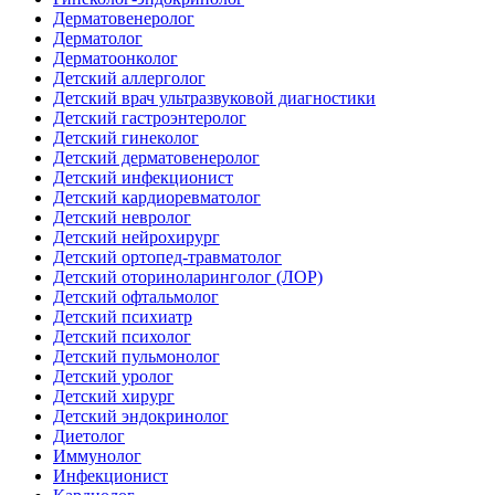
Дерматовенеролог
Дерматолог
Дерматоонколог
Детский аллерголог
Детский врач ультразвуковой диагностики
Детский гастроэнтеролог
Детский гинеколог
Детский дерматовенеролог
Детский инфекционист
Детский кардиоревматолог
Детский невролог
Детский нейрохирург
Детский ортопед-травматолог
Детский оториноларинголог (ЛОР)
Детский офтальмолог
Детский психиатр
Детский психолог
Детский пульмонолог
Детский уролог
Детский хирург
Детский эндокринолог
Диетолог
Иммунолог
Инфекционист