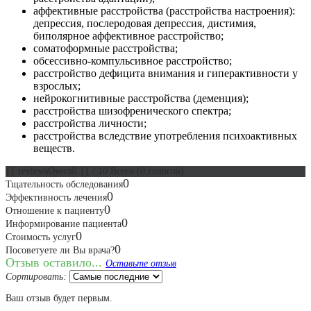
аффективные расстройства (расстройства настроения):
депрессия, послеродовая депрессия, дистимия,
биполярное аффективное расстройство;
соматоформные расстройства;
обсессивно-компульсивное расстройство;
расстройство дефицита внимания и гиперактивности у
взрослых;
нейрокогнитивные расстройства (деменция);
расстройства шизофренического спектра;
расстройства личности;
расстройства вследствие употребления психоактивных
веществ.
{{ reviewsOverall }}
/ 10
Всего
(
0
голосов)
0
Тщательность обследования
0
Эффективность лечения
0
Отношение к пациенту
0
Информирование пациента
0
Стоимость услуг
0
Посоветуете ли Вы врача?
Отзыв оставило...
Оставьте отзыв
Сортировать:
Ваш отзыв будет первым.