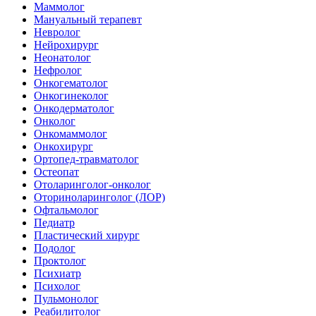
Маммолог
Мануальный терапевт
Невролог
Нейрохирург
Неонатолог
Нефролог
Онкогематолог
Онкогинеколог
Онкодерматолог
Онколог
Онкомаммолог
Онкохирург
Ортопед-травматолог
Остеопат
Отоларинголог-онколог
Оториноларинголог (ЛОР)
Офтальмолог
Педиатр
Пластический хирург
Подолог
Проктолог
Психиатр
Психолог
Пульмонолог
Реабилитолог