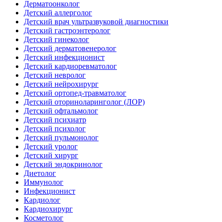
Дерматоонколог
Детский аллерголог
Детский врач ультразвуковой диагностики
Детский гастроэнтеролог
Детский гинеколог
Детский дерматовенеролог
Детский инфекционист
Детский кардиоревматолог
Детский невролог
Детский нейрохирург
Детский ортопед-травматолог
Детский оториноларинголог (ЛОР)
Детский офтальмолог
Детский психиатр
Детский психолог
Детский пульмонолог
Детский уролог
Детский хирург
Детский эндокринолог
Диетолог
Иммунолог
Инфекционист
Кардиолог
Кардиохирург
Косметолог