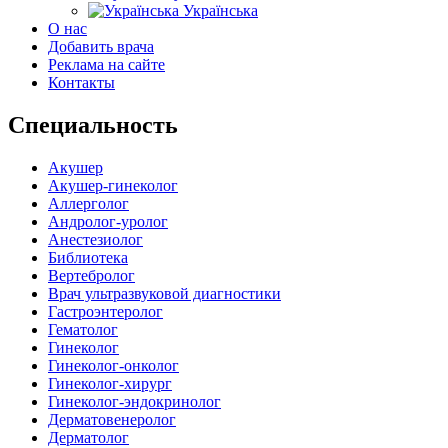
Українська
О нас
Добавить врача
Реклама на сайте
Контакты
Специальность
Акушер
Акушер-гинеколог
Аллерголог
Андролог-уролог
Анестезиолог
Библиотека
Вертебролог
Врач ультразвуковой диагностики
Гастроэнтеролог
Гематолог
Гинеколог
Гинеколог-онколог
Гинеколог-хирург
Гинеколог-эндокринолог
Дерматовенеролог
Дерматолог