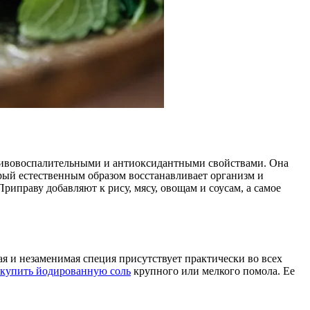
отивовоспалительными и антиоксидантными свойствами. Она
рый естественным образом восстанавливает организм и
иправу добавляют к рису, мясу, овощам и соусам, а самое
я и незаменимая специя присутствует практически во всех
купить йодированную соль
крупного или мелкого помола. Ее