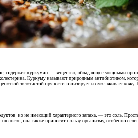
кухне, содержит куркумин — вещество, обладающее мощными пр
 холестерина. Куркуму называют природным антибиотиком, кото
епоткой золотистой пряности тонизирует и омолаживает кожу. Пр
ктов, но не имеющий характерного запаха, — это соль. Проста
 нюансов, она также приносит пользу организму, особенно если