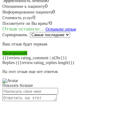
0
Эффективность лечения
0
Отношение к пациенту
0
Информирование пациента
0
Стоимость услуг
0
Посоветуете ли Вы врача?
Отзыв оставило...
Оставьте отзыв
Сортировать:
Ваш отзыв будет первым.
Проверенный
{{{review.rating_comment | nl2br}}}
Replies
({{review.rating_replies.length}})
На этот отзыв еще нет ответов.
Показать больше