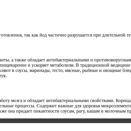
отовления, так как йод частично разрушается при длительной т
анты, а также обладает антибактериальными и противовирусным
ищеварение и ускоряет метаболизм. В традиционной медицине е
ляют в соусы, маринады, тесто, мясные, рыбные и овощные бл
тук.
работу мозга и обладает антибактериальными свойствами. Кори
тельные процессы. Содержит важные для здоровья микроэлементы
кже она придает пикантности соусам, рагу, кашам и молочным п