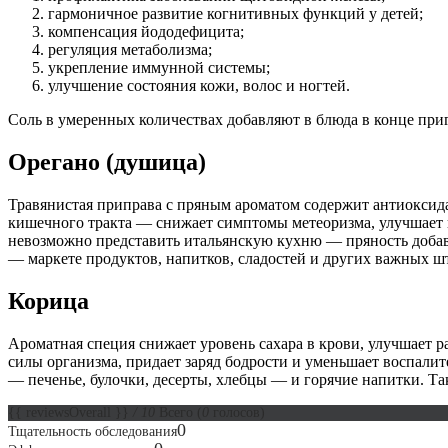
гармоничное развитие когнитивных функций у детей;
компенсация йододефицита;
регуляция метаболизма;
укрепление иммунной системы;
улучшение состояния кожи, волос и ногтей.
Соль в умеренных количествах добавляют в блюда в конце приг
Орегано (душица)
Травянистая приправа с пряным ароматом содержит антиоксид
кишечного тракта — снижает симптомы метеоризма, улучшает п
невозможно представить итальянскую кухню — пряность добав
— маркете продуктов, напитков, сладостей и других важных ш
Корица
Ароматная специя снижает уровень сахара в крови, улучшает 
силы организма, придает заряд бодрости и уменьшает воспали
— печенье, булочки, десерты, хлебцы — и горячие напитки. Та
{{ reviewsOverall }}
/ 10
Всего
(
0
голосов)
0
Тщательность обследования