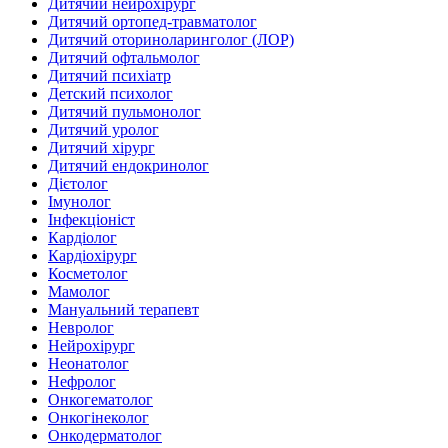
Дитячий нейрохірург
Дитячий ортопед-травматолог
Дитячий оториноларинголог (ЛОР)
Дитячий офтальмолог
Дитячий психіатр
Детский психолог
Дитячий пульмонолог
Дитячий уролог
Дитячий хірург
Дитячий ендокринолог
Дієтолог
Імунолог
Інфекціоніст
Кардіолог
Кардіохірург
Косметолог
Мамолог
Мануальний терапевт
Невролог
Нейрохірург
Неонатолог
Нефролог
Онкогематолог
Онкогінеколог
Онкодерматолог