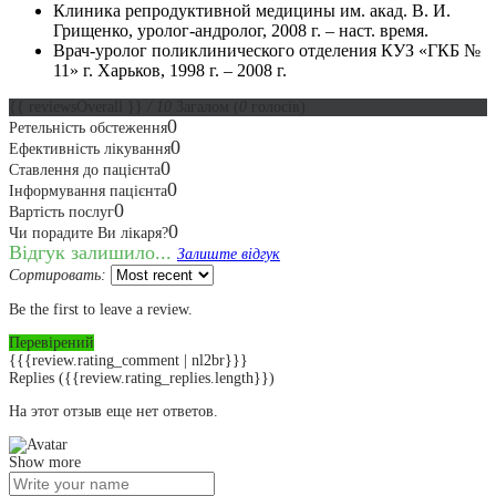
Клиника репродуктивной медицины им. акад. В. И.
Грищенко, уролог-андролог, 2008 г. – наст. время.
Врач-уролог поликлинического отделения КУЗ «ГКБ №
11» г. Харьков, 1998 г. – 2008 г.
{{ reviewsOverall }}
/ 10
Загалом
(
0
голосів)
0
Ретельність обстеження
0
Ефективність лікування
0
Ставлення до пацієнта
0
Інформування пацієнта
0
Вартість послуг
0
Чи порадите Ви лікаря?
Відгук залишило...
Залиште відгук
Сортировать:
Be the first to leave a review.
Перевірений
{{{review.rating_comment | nl2br}}}
Replies
({{review.rating_replies.length}})
На этот отзыв еще нет ответов.
Show more