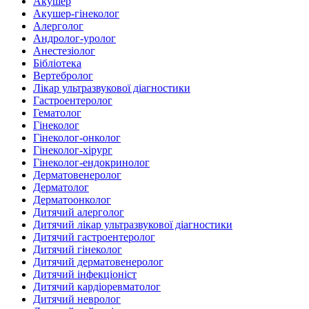
Акушер
Акушер-гінеколог
Алерголог
Андролог-уролог
Анестезіолог
Бібліотека
Вертебролог
Лікар ультразвукової діагностики
Гастроентеролог
Гематолог
Гінеколог
Гінеколог-онколог
Гінеколог-хірург
Гінеколог-ендокринолог
Дерматовенеролог
Дерматолог
Дерматоонколог
Дитячий алерголог
Дитячий лікар ультразвукової діагностики
Дитячий гастроентеролог
Дитячий гінеколог
Дитячий дерматовенеролог
Дитячий інфекціоніст
Дитячий кардіоревматолог
Дитячий невролог