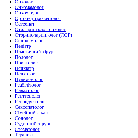
Онколог
Онкомамолог
Онкохірург
Ортопед-травматолог
Остеопат
Отоларинголог-онколог
Оториноларинголог (ЛОР)
Офтальмолог
Педіатр
Пластичний хірург
Подолог
Проктолог
Психіатр
Психолог
Пульмонолог
Реабілітолог
Ревматолог
Рентгенолог
Репродуктолог
Сексопатолог
Сімейний лікар
Сонолог
Судинний хірург
Стоматолог
Терапевт