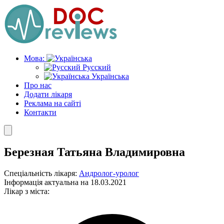
Skip
to
the
content
Мова:
Русский
Українська
Про нас
Додати лікаря
Реклама на сайті
Контакти
Березная Татьяна Владимировна
Спеціальність лікаря:
Андролог-уролог
Інформація актуальна на 18.03.2021
Лікар з міста: