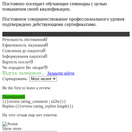
Постоянно посещает обучающие семинары с целью
повышения своей квалификации.
Постоянное совершенствование профессионального уровня
подтверждено действующими сертификатами.
{{ reviewsOverall }}
/ 10
Загалом
(
0
голосів)
0
Ретельність обстеження
0
Ефективність лікування
0
Ставлення до пацієнта
0
Інформування пацієнта
0
Вартість послуг
0
Чи порадите Ви лікаря?
Відгук залишило...
Залиште відгук
Сортировать:
Be the first to leave a review.
Перевірений
{{{review.rating_comment | nl2br}}}
Replies
({{review.rating_replies.length}})
На этот отзыв еще нет ответов.
Show more