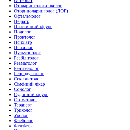
Остеопат
Отоларинголог-онколог
Оториноларинголог (ЛОР)
Офтальмолог
Педіатр
Пластичний хірург
Подолог
Проктолог
Психіатр
Психолог
Пульмонолог
Реабілітолог
Ревматолог
Рентгенолог
Репродуктолог
Сексопатолог
Сімейний лікар
Сонолог
Судинний хірург
Стоматолог
Терапевт
Трихолог
Уролог
Флеболог
Фтизіатр