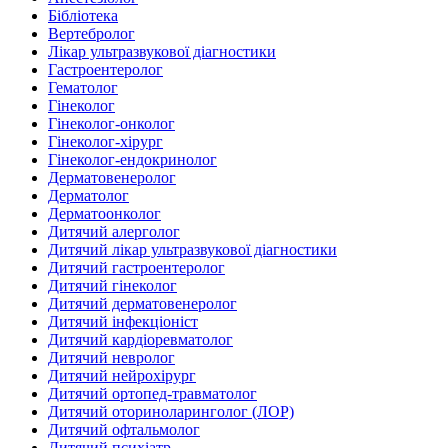
Бібліотека
Вертебролог
Лікар ультразвукової діагностики
Гастроентеролог
Гематолог
Гінеколог
Гінеколог-онколог
Гінеколог-хірург
Гінеколог-ендокринолог
Дерматовенеролог
Дерматолог
Дерматоонколог
Дитячий алерголог
Дитячий лікар ультразвукової діагностики
Дитячий гастроентеролог
Дитячий гінеколог
Дитячий дерматовенеролог
Дитячий інфекціоніст
Дитячий кардіоревматолог
Дитячий невролог
Дитячий нейрохірург
Дитячий ортопед-травматолог
Дитячий оториноларинголог (ЛОР)
Дитячий офтальмолог
Дитячий психіатр