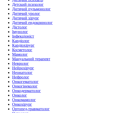
Детский психолог
Дитячий пульмонолог
Дитячий уролог
Дитячий хірург
Дитячий ендокринолог
Дієтолог
Імунолог
Інфекціоніст
Кардіолог
Кардіохірург
Косметолог
Мамолог
Мануальний терапевт
Невролог
Нейрохірург
Неонатолог
Нефролог
Онкогематолог
Онкогінеколог
Онкодерматолог
Онколог
Онкомамолог
Онкохірург
Ортопед-травматолог