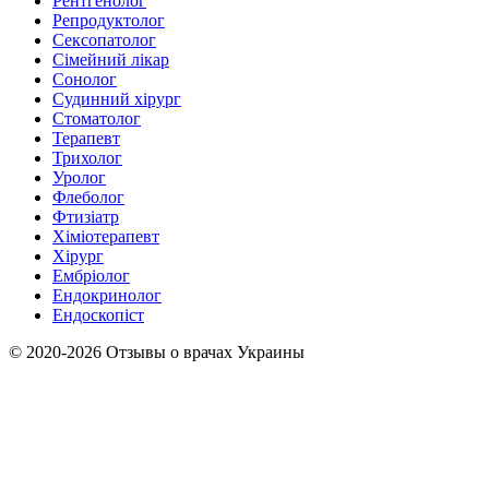
Рентгенолог
Репродуктолог
Сексопатолог
Сімейний лікар
Сонолог
Судинний хірург
Стоматолог
Терапевт
Трихолог
Уролог
Флеболог
Фтизіатр
Хіміотерапевт
Хірург
Ембріолог
Ендокринолог
Ендоскопіст
© 2020-2026 Отзывы о врачах Украины