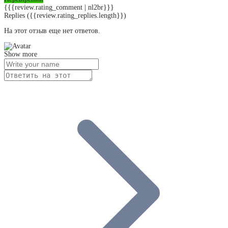
{{{review.rating_comment | nl2br}}}
Replies
({{review.rating_replies.length}})
На этот отзыв еще нет ответов.
Show more