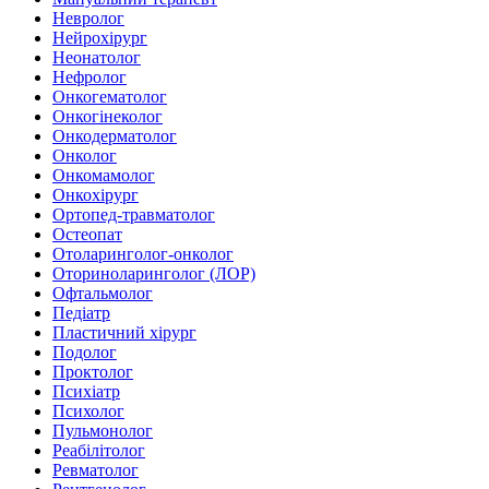
Невролог
Нейрохірург
Неонатолог
Нефролог
Онкогематолог
Онкогінеколог
Онкодерматолог
Онколог
Онкомамолог
Онкохірург
Ортопед-травматолог
Остеопат
Отоларинголог-онколог
Оториноларинголог (ЛОР)
Офтальмолог
Педіатр
Пластичний хірург
Подолог
Проктолог
Психіатр
Психолог
Пульмонолог
Реабілітолог
Ревматолог