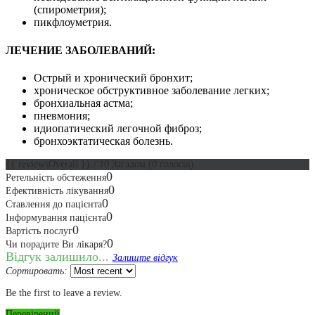
(спирометрия);
пикфлоуметрия.
ЛЕЧЕНИЕ ЗАБОЛЕВАНИЙ:
Острый и хронический бронхит;
хроническое обструктивное заболевание легких;
бронхиальная астма;
пневмония;
идиопатический легочной фиброз;
бронхоэктатическая болезнь.
{{ reviewsOverall }}
/ 10
Загалом
(
0
голосів)
0
Ретельність обстеження
0
Ефективність лікування
0
Ставлення до пацієнта
0
Інформування пацієнта
0
Вартість послуг
0
Чи порадите Ви лікаря?
Відгук залишило...
Залиште відгук
Сортировать:
Be the first to leave a review.
Перевірений