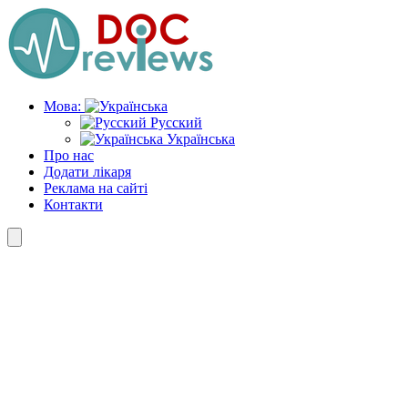
Skip
to
the
content
Мова:
Русский
Українська
Про нас
Додати лікаря
Реклама на сайті
Контакти