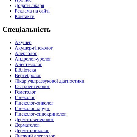
Додати лікаря
Реклама на сайті
Контакти
Спеціальність
Акушер
Акушер-гінеколог
Алерголог
Андролог-уролог
Анестезіолог
Бібліотека
Вертебролог
Лікар ультразвукової діагностики
Гастроентеролог
Гематолог
Гінеколог
Гінеколог-онколог
Гінеколог-хірург
Гінеколог-ендокринолог
Дерматовенеролог
Дерматолог
Дерматоонколог
Дитячий алерголог