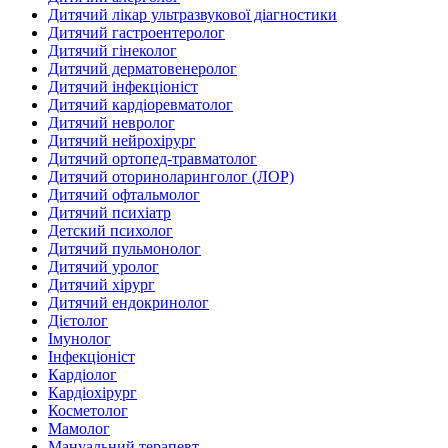
Дитячий лікар ультразвукової діагностики
Дитячий гастроентеролог
Дитячий гінеколог
Дитячий дерматовенеролог
Дитячий інфекціоніст
Дитячий кардіоревматолог
Дитячий невролог
Дитячий нейрохірург
Дитячий ортопед-травматолог
Дитячий оториноларинголог (ЛОР)
Дитячий офтальмолог
Дитячий психіатр
Детский психолог
Дитячий пульмонолог
Дитячий уролог
Дитячий хірург
Дитячий ендокринолог
Дієтолог
Імунолог
Інфекціоніст
Кардіолог
Кардіохірург
Косметолог
Мамолог
Мануальний терапевт