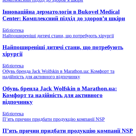
Інноваційна дерматологія в Bukovel Medical
Center: Комплексний підхід до здоров’я шкіри
Бібліотека
Найпоширеніші дитячі стани, що потребують хірургії
Найпоширеніші дитячі стани, що потребують
хірургії
Бібліотека
Обувь бренда Jack Wolfskin в Marathon.ua: Комфорт та
надійність для активного відпочинку
Обувь бренда Jack Wolfskin в Marathon.ua:
Комфорт та надійність для активного
відпочинку
Бібліотека
П’ять причин придбати продукцію компанії NSP
П’ять причин придбати продукцію компанії NSP