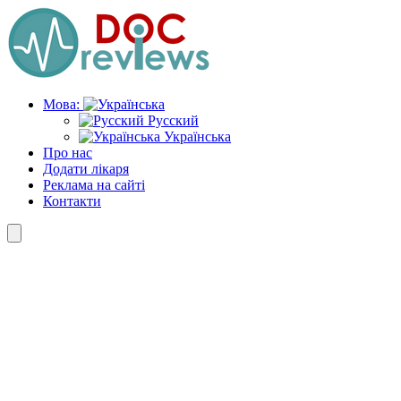
Skip
to
the
content
Мова:
Русский
Українська
Про нас
Додати лікаря
Реклама на сайті
Контакти