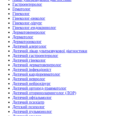
Гастроентеролог
Гематолог
Гінеколог
Гінеколог-онколог
Гінеколог-хірург
Гінеколог-ендокринолог
Дерматовенеролог
Дерматолог
Дерматоонколог
Дитячий алерголог
Дитячий лікар ультразвукової діагностики
Дитячий гастроентеролог
Дитячий гінеколог
Дитячий дерматовенеролог
Дитячий інфекціоніст
Дитячий кардіоревматолог
Дитячий невролог
Дитячий нейрохірург
Дитячий ортопед-травматолог
Дитячий оториноларинголог (ЛОР)
Дитячий офтальмолог
Дитячий психіатр
Детский психолог
Дитячий пульмонолог