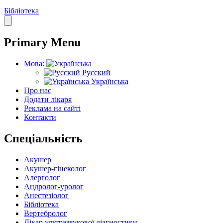
Бібліотека
Primary Menu
Мова:
Русский
Українська
Про нас
Додати лікаря
Реклама на сайті
Контакти
Спеціальність
Акушер
Акушер-гінеколог
Алерголог
Андролог-уролог
Анестезіолог
Бібліотека
Вертебролог
Лікар ультразвукової діагностики