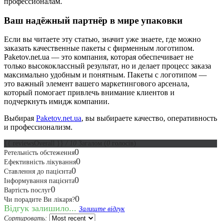
профессионалам.
Ваш надёжный партнёр в мире упаковки
Если вы читаете эту статью, значит уже знаете, где можно
заказать качественные пакеты с фирменным логотипом.
Paketov.net.ua — это компания, которая обеспечивает не
только высококлассный результат, но и делает процесс заказа
максимально удобным и понятным. Пакеты с логотипом —
это важный элемент вашего маркетингового арсенала,
который помогает привлечь внимание клиентов и
подчеркнуть имидж компании.
Выбирая
Paketov.net.ua
, вы выбираете качество, оперативность
и профессионализм.
{{ reviewsOverall }}
/ 10
Загалом
(
0
голосів)
0
Ретельність обстеження
0
Ефективність лікування
0
Ставлення до пацієнта
0
Інформування пацієнта
0
Вартість послуг
0
Чи порадите Ви лікаря?
Відгук залишило...
Залиште відгук
Сортировать: