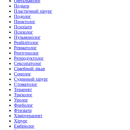
Офтальмолог
Педіатр
Пластичний хірург
Подолог
Проктолог
Психіатр
Психолог
Пульмонолог
Реабілітолог
Ревматолог
Рентгенолог
Репродуктолог
Сексопатолог
Сімейний лікар
Сонолог
Судинний хірург
Стоматолог
Терапевт
Трихолог
Уролог
Флеболог
Фтизіатр
Хіміотерапевт
Хірург
Ембріолог