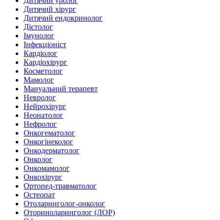
Дитячий уролог
Дитячий хірург
Дитячий ендокринолог
Дієтолог
Імунолог
Інфекціоніст
Кардіолог
Кардіохірург
Косметолог
Мамолог
Мануальний терапевт
Невролог
Нейрохірург
Неонатолог
Нефролог
Онкогематолог
Онкогінеколог
Онкодерматолог
Онколог
Онкомамолог
Онкохірург
Ортопед-травматолог
Остеопат
Отоларинголог-онколог
Оториноларинголог (ЛОР)