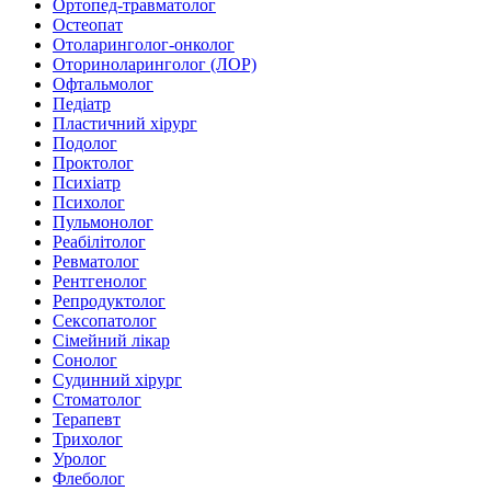
Ортопед-травматолог
Остеопат
Отоларинголог-онколог
Оториноларинголог (ЛОР)
Офтальмолог
Педіатр
Пластичний хірург
Подолог
Проктолог
Психіатр
Психолог
Пульмонолог
Реабілітолог
Ревматолог
Рентгенолог
Репродуктолог
Сексопатолог
Сімейний лікар
Сонолог
Судинний хірург
Стоматолог
Терапевт
Трихолог
Уролог
Флеболог