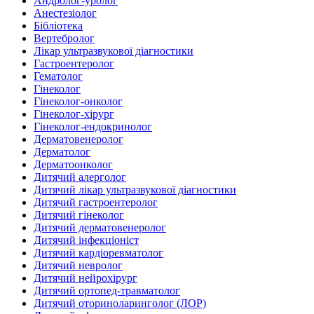
Андролог-уролог
Анестезіолог
Бібліотека
Вертебролог
Лікар ультразвукової діагностики
Гастроентеролог
Гематолог
Гінеколог
Гінеколог-онколог
Гінеколог-хірург
Гінеколог-ендокринолог
Дерматовенеролог
Дерматолог
Дерматоонколог
Дитячий алерголог
Дитячий лікар ультразвукової діагностики
Дитячий гастроентеролог
Дитячий гінеколог
Дитячий дерматовенеролог
Дитячий інфекціоніст
Дитячий кардіоревматолог
Дитячий невролог
Дитячий нейрохірург
Дитячий ортопед-травматолог
Дитячий оториноларинголог (ЛОР)