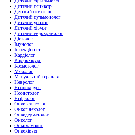
Дитячий офтальмолог
Дитячий психіатр
Детский психолог
Дитячий пульмонолог
Дитячий уролог
Дитячий хірург
Дитячий ендокринолог
Дієтолог
Імунолог
Інфекціоніст
Кардіолог
Кардіохірург
Косметолог
Мамолог
Мануальний терапевт
Невролог
Нейрохірург
Неонатолог
Нефролог
Онкогематолог
Онкогінеколог
Онкодерматолог
Онколог
Онкомамолог
Онкохірург