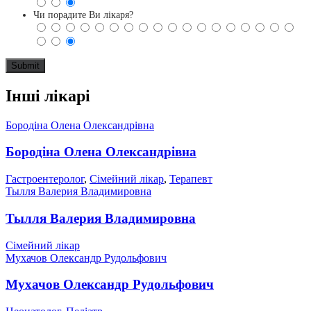
Чи порадите Ви лікаря?
Інші лікарі
Бородіна Олена Олександрівна
Бородіна Олена Олександрівна
Гастроентеролог
,
Сімейний лікар
,
Терапевт
Тылля Валерия Владимировна
Тылля Валерия Владимировна
Сімейний лікар
Мухачов Олександр Рудольфович
Мухачов Олександр Рудольфович