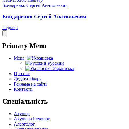
Неонатолог
,
Педіатр
Бондаренко Сергей Анатольевич
Бондаренко Сергей Анатольевич
Педіатр
Primary Menu
Мова:
Русский
Українська
Про нас
Додати лікаря
Реклама на сайті
Контакти
Спеціальність
Акушер
Акушер-гінеколог
Алерголог