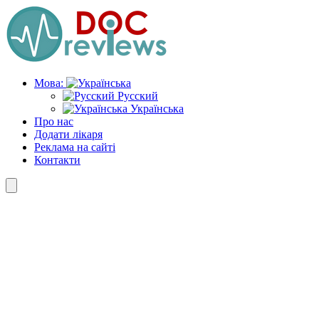
Skip
to
the
content
Мова:
Русский
Українська
Про нас
Додати лікаря
Реклама на сайті
Контакти