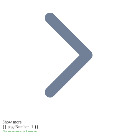
Show more
{{ pageNumber+1 }}
Залиште відгук