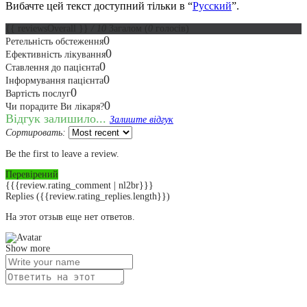
Вибачте цей текст доступний тільки в “
Русский
”.
{{ reviewsOverall }}
/ 10
Загалом
(
0
голосів)
0
Ретельність обстеження
0
Ефективність лікування
0
Ставлення до пацієнта
0
Інформування пацієнта
0
Вартість послуг
0
Чи порадите Ви лікаря?
Відгук залишило...
Залиште відгук
Сортировать:
Be the first to leave a review.
Перевірений
{{{review.rating_comment | nl2br}}}
Replies
({{review.rating_replies.length}})
На этот отзыв еще нет ответов.
Show more