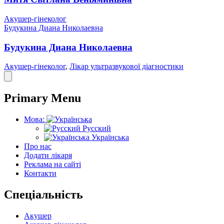
Акушер-гінеколог
Будукина Диана Николаевна
Будукина Диана Николаевна
Акушер-гінеколог
,
Лікар ультразвукової діагностики
Primary Menu
Мова:
Русский
Українська
Про нас
Додати лікаря
Реклама на сайті
Контакти
Спеціальність
Акушер