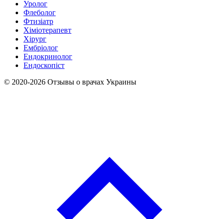
Уролог
Флеболог
Фтизіатр
Хіміотерапевт
Хірург
Ембріолог
Ендокринолог
Ендоскопіст
© 2020-2026 Отзывы о врачах Украины