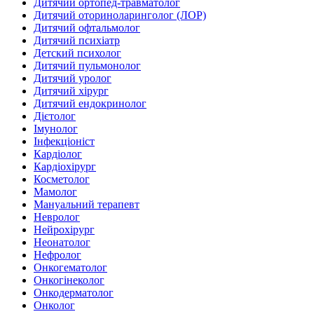
Дитячий ортопед-травматолог
Дитячий оториноларинголог (ЛОР)
Дитячий офтальмолог
Дитячий психіатр
Детский психолог
Дитячий пульмонолог
Дитячий уролог
Дитячий хірург
Дитячий ендокринолог
Дієтолог
Імунолог
Інфекціоніст
Кардіолог
Кардіохірург
Косметолог
Мамолог
Мануальний терапевт
Невролог
Нейрохірург
Неонатолог
Нефролог
Онкогематолог
Онкогінеколог
Онкодерматолог
Онколог