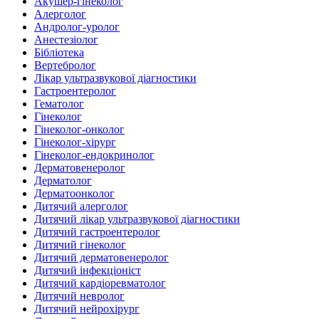
Акушер-гінеколог
Алерголог
Андролог-уролог
Анестезіолог
Бібліотека
Вертебролог
Лікар ультразвукової діагностики
Гастроентеролог
Гематолог
Гінеколог
Гінеколог-онколог
Гінеколог-хірург
Гінеколог-ендокринолог
Дерматовенеролог
Дерматолог
Дерматоонколог
Дитячий алерголог
Дитячий лікар ультразвукової діагностики
Дитячий гастроентеролог
Дитячий гінеколог
Дитячий дерматовенеролог
Дитячий інфекціоніст
Дитячий кардіоревматолог
Дитячий невролог
Дитячий нейрохірург