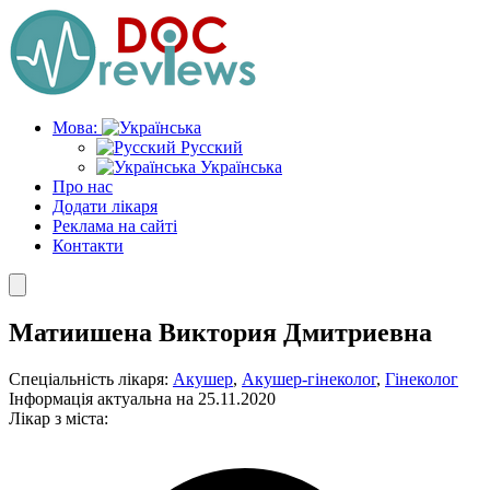
Skip
to
the
content
Мова:
Русский
Українська
Про нас
Додати лікаря
Реклама на сайті
Контакти
Матиишена Виктория Дмитриевна
Спеціальність лікаря:
Акушер
,
Акушер-гінеколог
,
Гінеколог
Інформація актуальна на 25.11.2020
Лікар з міста: