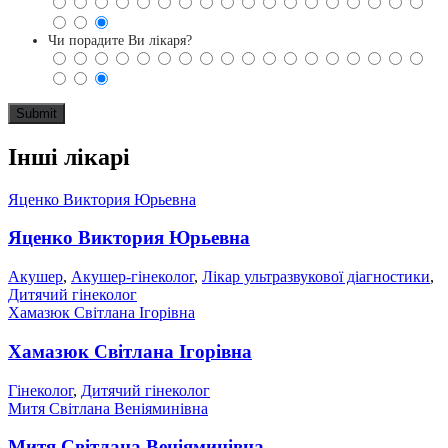
Чи порадите Ви лікаря?
Інші лікарі
Яценко Виктория Юрьевна
Яценко Виктория Юрьевна
Акушер
,
Акушер-гінеколог
,
Лікар ультразвукової діагностики
,
Дитячий гінеколог
Хамазюк Світлана Ігорівна
Хамазюк Світлана Ігорівна
Гінеколог
,
Дитячий гінеколог
Митя Світлана Веніяминівна
Митя Світлана Веніяминівна