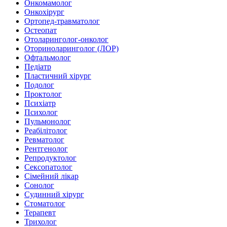
Онкомамолог
Онкохірург
Ортопед-травматолог
Остеопат
Отоларинголог-онколог
Оториноларинголог (ЛОР)
Офтальмолог
Педіатр
Пластичний хірург
Подолог
Проктолог
Психіатр
Психолог
Пульмонолог
Реабілітолог
Ревматолог
Рентгенолог
Репродуктолог
Сексопатолог
Сімейний лікар
Сонолог
Судинний хірург
Стоматолог
Терапевт
Трихолог