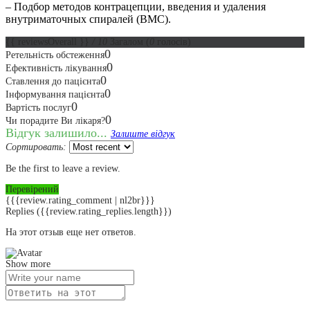
– Подбор методов контрацепции, введения и удаления
внутриматочных спиралей (ВМС).
{{ reviewsOverall }}
/ 10
Загалом
(
0
голосів)
0
Ретельність обстеження
0
Ефективність лікування
0
Ставлення до пацієнта
0
Інформування пацієнта
0
Вартість послуг
0
Чи порадите Ви лікаря?
Відгук залишило...
Залиште відгук
Сортировать:
Be the first to leave a review.
Перевірений
{{{review.rating_comment | nl2br}}}
Replies
({{review.rating_replies.length}})
На этот отзыв еще нет ответов.
Show more