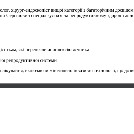
лог, хірург-ендоскопіст вищої категорії з багаторічним досвідом
ій Сергійович спеціалізується на репродуктивному здоров’ї жіно
ієнткам, які перенесли апоплексію яєчника
чої репродуктивної системи
а лікування, включаючи мінімально інвазивні технології, що доз