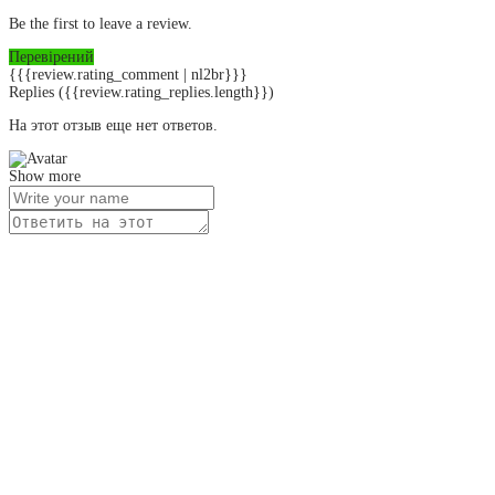
Be the first to leave a review.
Перевірений
{{{review.rating_comment | nl2br}}}
Replies
({{review.rating_replies.length}})
На этот отзыв еще нет ответов.
Show more