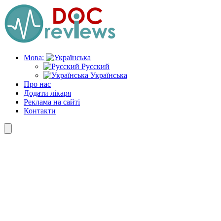
Skip
to
the
content
Мова:
Русский
Українська
Про нас
Додати лікаря
Реклама на сайті
Контакти