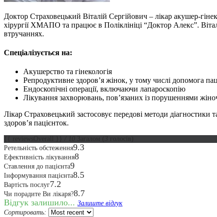
Доктор Страховецький Віталій Сергійович – лікар акушер-гінеко
хірургії ХМАПО та працює в Поліклініці “Доктор Алекс”. Вітал
втручаннях.
Спеціалізується на:
Акушерство та гінекологія
Репродуктивне здоров’я жінок, у тому числі допомога пац
Ендоскопічні операції, включаючи лапароскопію
Лікування захворювань, пов’язаних із порушеннями жіно
Лікар Страховецький застосовує передові методи діагностики т
здоров’я пацієнток.
{{ reviewsOverall }}
/ 10
Загалом
(
3
голосів)
9.3
Ретельність обстеження
8
Ефективність лікування
9
Ставлення до пацієнта
8.5
Інформування пацієнта
7.2
Вартість послуг
8.7
Чи порадите Ви лікаря?
Відгук залишило...
Залиште відгук
Сортировать: