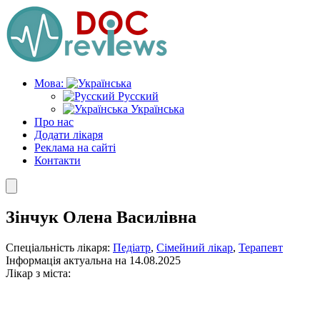
Skip
to
the
content
Мова:
Русский
Українська
Про нас
Додати лікаря
Реклама на сайті
Контакти
Зінчук Олена Василівна
Спеціальність лікаря:
Педіатр
,
Сімейний лікар
,
Терапевт
Інформація актуальна на 14.08.2025
Лікар з міста: