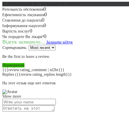
{{ reviewsOverall }}
/ 10
Загалом
(
0
голосів)
0
Ретельність обстеження
0
Ефективність лікування
0
Ставлення до пацієнта
0
Інформування пацієнта
0
Вартість послуг
0
Чи порадите Ви лікаря?
Відгук залишило...
Залиште відгук
Сортировать:
Be the first to leave a review.
Перевірений
{{{review.rating_comment | nl2br}}}
Replies
({{review.rating_replies.length}})
На этот отзыв еще нет ответов.
Show more