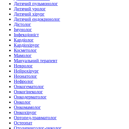
Дитячий пульмонолог
Дитячий уролог
Дитячий хірург
Дитячий ендокринолог
Дієтолог
Імунолог
Інфекціоніст
Кардіолог
Кардіохірург
Косметолог
Мамолог
Мануальний терапевт
Невролог
Нейрохірург
Неонатолог
Нефролог
Онкогематолог
Онкогінеколог
Онкодерматолог
Онколог
Онкомамолог
Онкохірург
Ортопед-травматолог
Остеопат
Отоларинголог-онколог