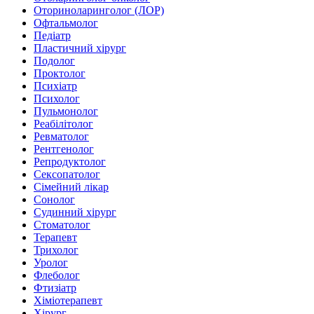
Оториноларинголог (ЛОР)
Офтальмолог
Педіатр
Пластичний хірург
Подолог
Проктолог
Психіатр
Психолог
Пульмонолог
Реабілітолог
Ревматолог
Рентгенолог
Репродуктолог
Сексопатолог
Сімейний лікар
Сонолог
Судинний хірург
Стоматолог
Терапевт
Трихолог
Уролог
Флеболог
Фтизіатр
Хіміотерапевт
Хірург