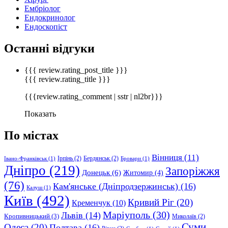
Ембріолог
Ендокринолог
Ендоскопіст
Останні відгуки
{{{ review.rating_post_title }}}
{{{ review.rating_title }}}
{{{review.rating_comment | sstr | nl2br}}}
Показать
По містах
Вінниця
(11)
Ірпінь
(2)
Бердянськ
(2)
Івано-Франківськ
(1)
Бровари
(1)
Дніпро
(219)
Запоріжжя
Донецьк
(6)
Житомир
(4)
(76)
Кам'янське (Дніпродзержинськ)
(16)
Калуш
(1)
Київ
(492)
Кривий Ріг
(20)
Кременчук
(10)
Маріуполь
(30)
Львів
(14)
Кропивницький
(3)
Миколаїв
(2)
Суми
Одеса
(20)
Полтава
(16)