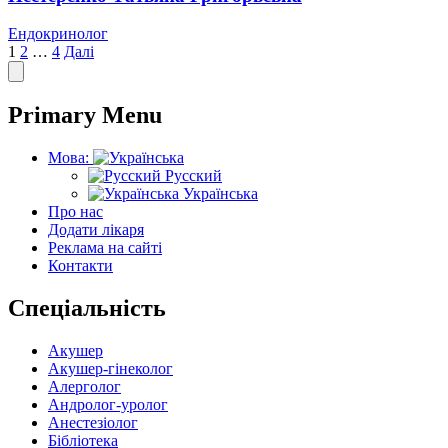
Ендокринолог
Пагінація
1
2
…
4
Далі
записів
Primary Menu
Мова:
Русский
Українська
Про нас
Додати лікаря
Реклама на сайті
Контакти
Спеціальність
Акушер
Акушер-гінеколог
Алерголог
Андролог-уролог
Анестезіолог
Бібліотека