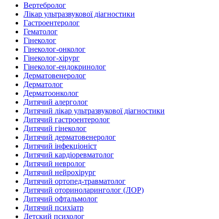
Вертебролог
Лікар ультразвукової діагностики
Гастроентеролог
Гематолог
Гінеколог
Гінеколог-онколог
Гінеколог-хірург
Гінеколог-ендокринолог
Дерматовенеролог
Дерматолог
Дерматоонколог
Дитячий алерголог
Дитячий лікар ультразвукової діагностики
Дитячий гастроентеролог
Дитячий гінеколог
Дитячий дерматовенеролог
Дитячий інфекціоніст
Дитячий кардіоревматолог
Дитячий невролог
Дитячий нейрохірург
Дитячий ортопед-травматолог
Дитячий оториноларинголог (ЛОР)
Дитячий офтальмолог
Дитячий психіатр
Детский психолог