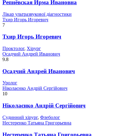
Репнёвская Ирма Ивановна
Лікар ультразвукової діагностики
Тхир Игорь Игоревич
7
Тхир Игорь Игоревич
Проктолог
,
Хірург
Осадчий Андрей Иванович
9.8
Осадчий Андрей Иванович
Уролог
Ніколаєнко Андрій Сергійович
10
Ніколаєнко Андрій Сергійович
Судинний хірург
,
Флеболог
Нестеренко Татьяна Григорьевна
Нестеренко Татьяна Григорьевна