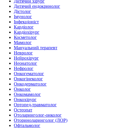
Дитячий хірург
Дитячий ендокринолог
Дієтолог
Імунолог
Інфекціоніст
Кардіолог
Кардіохірург
Косметолог
Мамолог
Мануальний терапевт
Невролог
Нейрохірург
Неонатолог
Нефролог
Онкогематолог
Онкогінеколог
Онкодерматолог
Онколог
Онкомамолог
Онкохірург
Ортопед-травматолог
Остеопат
Отоларинголог-онколог
Оториноларинголог (ЛОР)
Офтальмолог