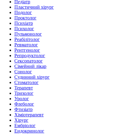
Педіатр
Пластичний хірург
Подолог
Проктолог
Психіатр
Психолог
Пульмонолог
Реабілітолог
Ревматолог
Рентгенолог
Репродуктолог
Сексопатолог
Сімейний лікар
Сонолог
Судинний хірург
Стоматолог
Терапевт
Трихолог
Уролог
Флеболог
Фтизіатр
Хіміотерапевт
Хірург
Ембріолог
Ендокринолог