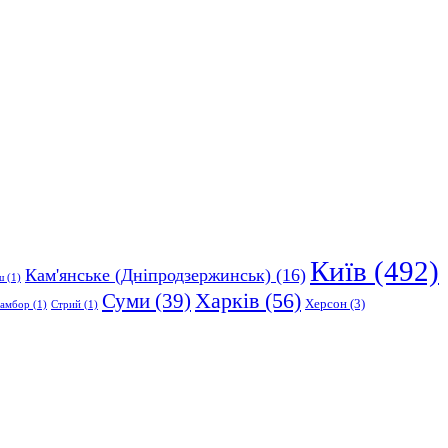
Київ
(492)
Кам'янське (Дніпродзержинськ)
(16)
ш
(1)
Харків
(56)
Суми
(39)
Херсон
(3)
амбор
(1)
Стрий
(1)