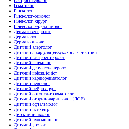
Гастроентеролог
Гематолог
Гінеколог
Гінеколог-онколог
Гінеколог-хірург
Гінеколог-ендокринолог
Дерматовенеролог
Дерматолог
Дерматоонколог
Дитячий алерголог
Дитячий лікар ультразвукової діагностики
Дитячий гастроентеролог
Дитячий гінеколог
Дитячий дерматовенеролог
Дитячий інфекціоніст
Дитячий кардіоревматолог
Дитячий невролог
Дитячий нейрохірург
Дитячий ортопед-травматолог
Дитячий оториноларинголог (ЛОР)
Дитячий офтальмолог
Дитячий психіатр
Детский психолог
Дитячий пульмонолог
Дитячий уролог