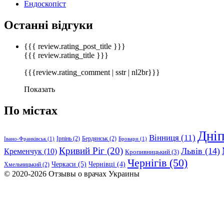
Ендоскопіст
Останні відгуки
{{{ review.rating_post_title }}}
{{{ review.rating_title }}}
{{{review.rating_comment | sstr | nl2br}}}
Показать
По містах
Дні
Вінниця
(11)
Ірпінь
(2)
Бердянськ
(2)
Івано-Франківськ
(1)
Бровари
(1)
Кривий Ріг
(20)
Львів
(14)
Кременчук
(10)
Кропивницький
(3)
Чернігів
(50)
Черкаси
(5)
Чернівці
(4)
Хмельницький
(2)
© 2020-2026 Отзывы о врачах Украины