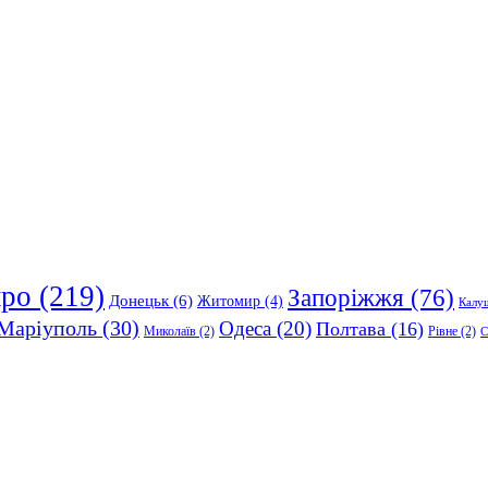
про
(219)
Запоріжжя
(76)
Донецьк
(6)
Житомир
(4)
Калу
Маріуполь
(30)
Одеса
(20)
Полтава
(16)
Миколаїв
(2)
Рівне
(2)
С