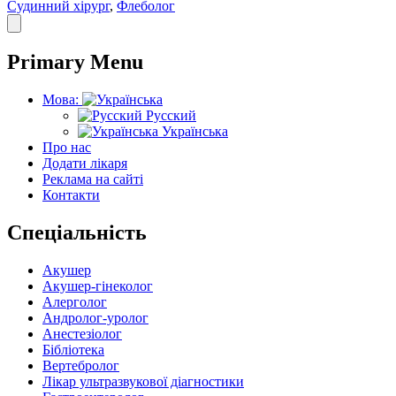
Судинний хірург
,
Флеболог
Primary Menu
Мова:
Русский
Українська
Про нас
Додати лікаря
Реклама на сайті
Контакти
Спеціальність
Акушер
Акушер-гінеколог
Алерголог
Андролог-уролог
Анестезіолог
Бібліотека
Вертебролог
Лікар ультразвукової діагностики