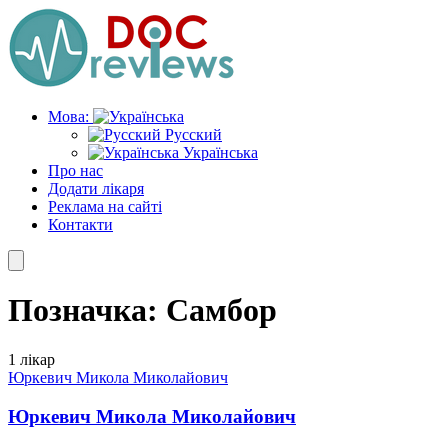
Skip
to
the
content
Мова:
Русский
Українська
Про нас
Додати лікаря
Реклама на сайті
Контакти
Позначка:
Самбор
1 лікар
Юркевич Микола Миколайович
Юркевич Микола Миколайович