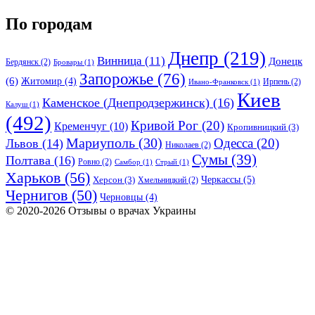
По городам
Днепр
(219)
Винница
(11)
Донецк
Бердянск
(2)
Бровары
(1)
Запорожье
(76)
(6)
Житомир
(4)
Ирпень
(2)
Ивано-Франковск
(1)
Киев
Каменское (Днепродзержинск)
(16)
Калуш
(1)
(492)
Кривой Рог
(20)
Кременчуг
(10)
Кропивницкий
(3)
Мариуполь
(30)
Одесса
(20)
Львов
(14)
Николаев
(2)
Сумы
(39)
Полтава
(16)
Ровно
(2)
Самбор
(1)
Стрый
(1)
Харьков
(56)
Черкассы
(5)
Херсон
(3)
Хмельницкий
(2)
Чернигов
(50)
Черновцы
(4)
© 2020-2026 Отзывы о врачах Украины