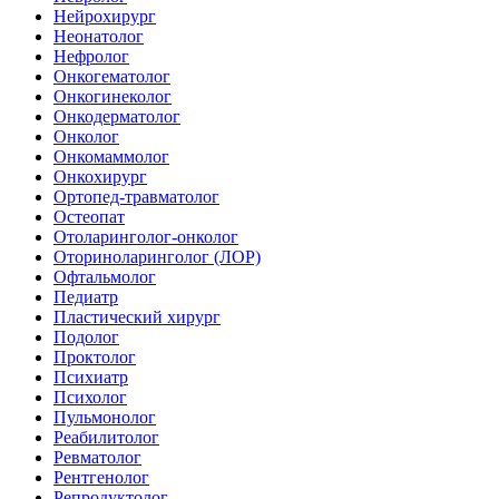
Нейрохирург
Неонатолог
Нефролог
Онкогематолог
Онкогинеколог
Онкодерматолог
Онколог
Онкомаммолог
Онкохирург
Ортопед-травматолог
Остеопат
Отоларинголог-онколог
Оториноларинголог (ЛОР)
Офтальмолог
Педиатр
Пластический хирург
Подолог
Проктолог
Психиатр
Психолог
Пульмонолог
Реабилитолог
Ревматолог
Рентгенолог
Репродуктолог