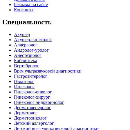
Реклама на сайте
Контакты
Специальность
Акушер
Акушер-гинеколог
Аллерголог
Андролог-уролог
Анестезиолог
Библиотека
Вертебролог
Врач ультразвуковой диагностики
Гастроэнтеролог
Гематолог
Гинеколог
Гинеколог-онколог
Гинеколог-хирург
Гинеколог-эндокринолог
Дерматовенеролог
Дерматолог
Дерматоонколог
Детский аллерголог
Детский врач ультразвуковой диагностики