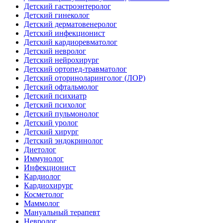
Детский гастроэнтеролог
Детский гинеколог
Детский дерматовенеролог
Детский инфекционист
Детский кардиоревматолог
Детский невролог
Детский нейрохирург
Детский ортопед-травматолог
Детский оториноларинголог (ЛОР)
Детский офтальмолог
Детский психиатр
Детский психолог
Детский пульмонолог
Детский уролог
Детский хирург
Детский эндокринолог
Диетолог
Иммунолог
Инфекционист
Кардиолог
Кардиохирург
Косметолог
Маммолог
Мануальный терапевт
Невролог