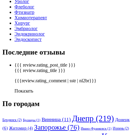
Уролог
Флеболог
Фтизиатр
Химиотерапевт
Хирург
Эмбриолог
Эндокринолог
Эндоскопист
Последние отзывы
{{{ review.rating_post_title }}}
{{{ review.rating_title }}}
{{{review.rating_comment | sstr | nl2br}}}
Показать
По городам
Днепр
(219)
Винница
(11)
Донецк
Бердянск
(2)
Бровары
(1)
Запорожье
(76)
(6)
Житомир
(4)
Ирпень
(2)
Ивано-Франковск
(1)