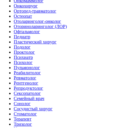
Онкомаммолог
Онкохирург
Ортопед-травматолог
Остеопат
Отоларинголог-онколог
Оториноларинголог (ЛОР)
Офтальмолог
Педиатр
Пластический хирург
Подолог
Проктолог
Психиатр
Психолог
Пульмонолог
Реабилитолог
Ревматолог
Рентгенолог
Репродуктолог
Сексопатолог
Семейный врач
Сонолог
Сосудистый хирург
Стоматолог
Терапевт
Трихолог