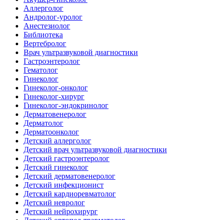
Аллерголог
Андролог-уролог
Анестезиолог
Библиотека
Вертебролог
Врач ультразвуковой диагностики
Гастроэнтеролог
Гематолог
Гинеколог
Гинеколог-онколог
Гинеколог-хирург
Гинеколог-эндокринолог
Дерматовенеролог
Дерматолог
Дерматоонколог
Детский аллерголог
Детский врач ультразвуковой диагностики
Детский гастроэнтеролог
Детский гинеколог
Детский дерматовенеролог
Детский инфекционист
Детский кардиоревматолог
Детский невролог
Детский нейрохирург