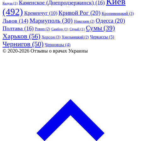
Киев
Каменское (Днепродзержинск)
(16)
Калуш
(1)
(492)
Кривой Рог
(20)
Кременчуг
(10)
Кропивницкий
(3)
Мариуполь
(30)
Одесса
(20)
Львов
(14)
Николаев
(2)
Сумы
(39)
Полтава
(16)
Ровно
(2)
Самбор
(1)
Стрый
(1)
Харьков
(56)
Черкассы
(5)
Херсон
(3)
Хмельницкий
(2)
Чернигов
(50)
Черновцы
(4)
© 2020-2026 Отзывы о врачах Украины