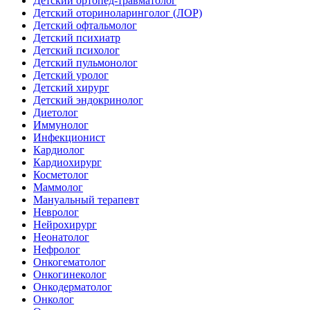
Детский ортопед-травматолог
Детский оториноларинголог (ЛОР)
Детский офтальмолог
Детский психиатр
Детский психолог
Детский пульмонолог
Детский уролог
Детский хирург
Детский эндокринолог
Диетолог
Иммунолог
Инфекционист
Кардиолог
Кардиохирург
Косметолог
Маммолог
Мануальный терапевт
Невролог
Нейрохирург
Неонатолог
Нефролог
Онкогематолог
Онкогинеколог
Онкодерматолог
Онколог