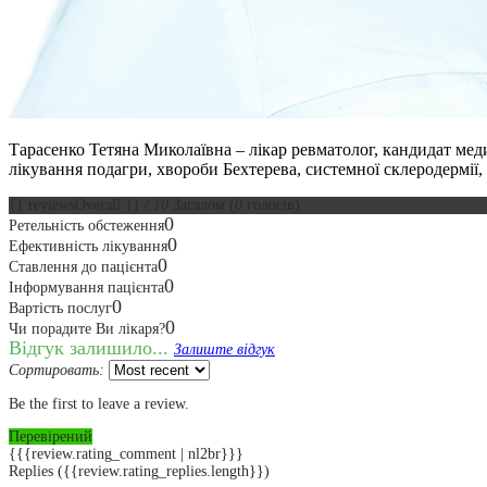
Тарасенко Тетяна Миколаївна – лікар ревматолог, кандидат меди
лікування подагри, хвороби Бехтерева, системної склеродермії,
{{ reviewsOverall }}
/ 10
Загалом
(
0
голосів)
0
Ретельність обстеження
0
Ефективність лікування
0
Ставлення до пацієнта
0
Інформування пацієнта
0
Вартість послуг
0
Чи порадите Ви лікаря?
Відгук залишило...
Залиште відгук
Сортировать:
Be the first to leave a review.
Перевірений
{{{review.rating_comment | nl2br}}}
Replies
({{review.rating_replies.length}})