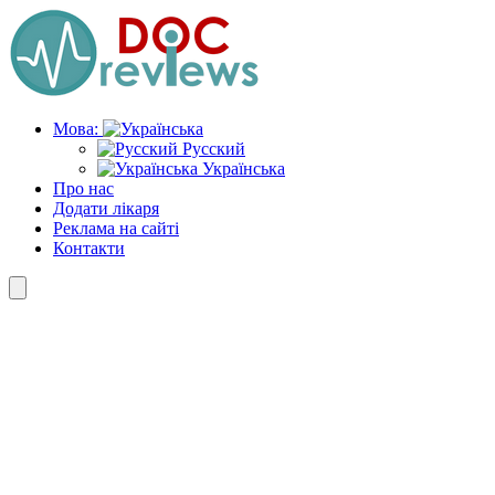
Skip
to
the
content
Мова:
Русский
Українська
Про нас
Додати лікаря
Реклама на сайті
Контакти