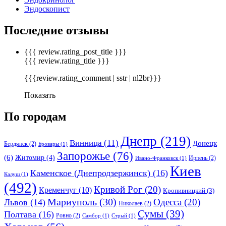
Эндоскопист
Последние отзывы
{{{ review.rating_post_title }}}
{{{ review.rating_title }}}
{{{review.rating_comment | sstr | nl2br}}}
Показать
По городам
Днепр
(219)
Винница
(11)
Донецк
Бердянск
(2)
Бровары
(1)
Запорожье
(76)
(6)
Житомир
(4)
Ирпень
(2)
Ивано-Франковск
(1)
Киев
Каменское (Днепродзержинск)
(16)
Калуш
(1)
(492)
Кривой Рог
(20)
Кременчуг
(10)
Кропивницкий
(3)
Мариуполь
(30)
Одесса
(20)
Львов
(14)
Николаев
(2)
Сумы
(39)
Полтава
(16)
Ровно
(2)
Самбор
(1)
Стрый
(1)