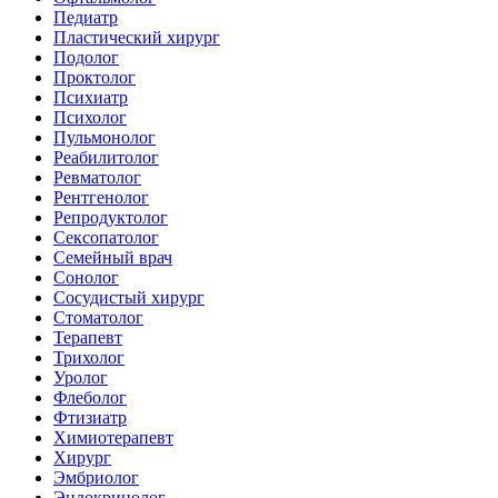
Педиатр
Пластический хирург
Подолог
Проктолог
Психиатр
Психолог
Пульмонолог
Реабилитолог
Ревматолог
Рентгенолог
Репродуктолог
Сексопатолог
Семейный врач
Сонолог
Сосудистый хирург
Стоматолог
Терапевт
Трихолог
Уролог
Флеболог
Фтизиатр
Химиотерапевт
Хирург
Эмбриолог
Эндокринолог