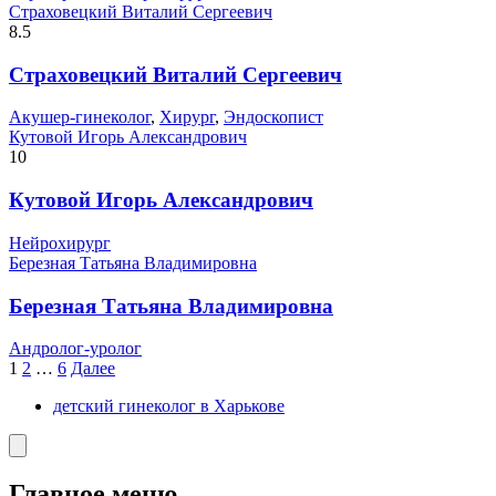
Страховецкий Виталий Сергеевич
8.5
Страховецкий Виталий Сергеевич
Акушер-гинеколог
,
Хирург
,
Эндоскопист
Кутовой Игорь Александрович
10
Кутовой Игорь Александрович
Нейрохирург
Березная Татьяна Владимировна
Березная Татьяна Владимировна
Андролог-уролог
Пагинация
1
2
…
6
Далее
записей
детский гинеколог в Харькове
Главное меню