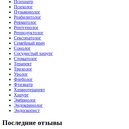
Психиатр
Психолог
Пульмонолог
Реабилитолог
Ревматолог
Рентгенолог
Репродуктолог
Сексопатолог
Семейный врач
Сонолог
Сосудистый хирург
Стоматолог
Терапевт
Трихолог
Уролог
Флеболог
Фтизиатр
Химиотерапевт
Хирург
Эмбриолог
Эндокринолог
Эндоскопист
Последние отзывы