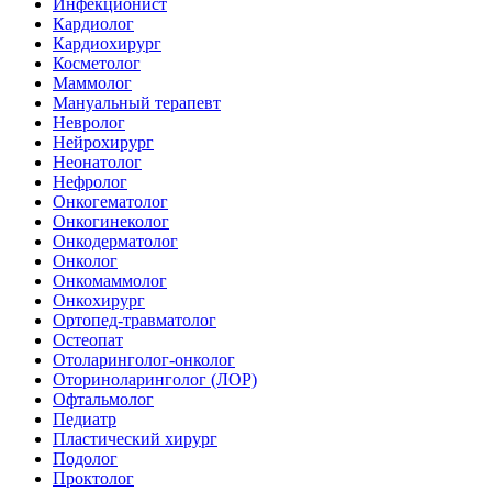
Инфекционист
Кардиолог
Кардиохирург
Косметолог
Маммолог
Мануальный терапевт
Невролог
Нейрохирург
Неонатолог
Нефролог
Онкогематолог
Онкогинеколог
Онкодерматолог
Онколог
Онкомаммолог
Онкохирург
Ортопед-травматолог
Остеопат
Отоларинголог-онколог
Оториноларинголог (ЛОР)
Офтальмолог
Педиатр
Пластический хирург
Подолог
Проктолог