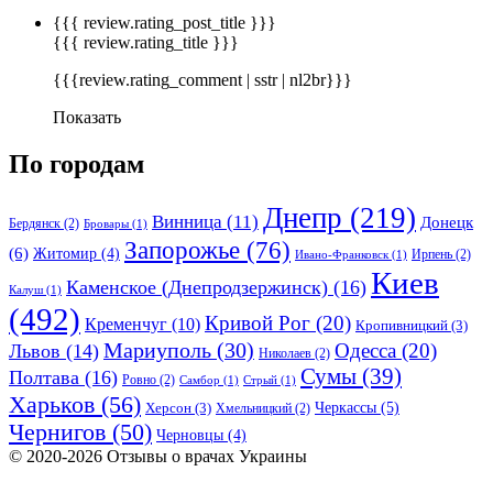
{{{ review.rating_post_title }}}
{{{ review.rating_title }}}
{{{review.rating_comment | sstr | nl2br}}}
Показать
По городам
Днепр
(219)
Винница
(11)
Донецк
Бердянск
(2)
Бровары
(1)
Запорожье
(76)
(6)
Житомир
(4)
Ирпень
(2)
Ивано-Франковск
(1)
Киев
Каменское (Днепродзержинск)
(16)
Калуш
(1)
(492)
Кривой Рог
(20)
Кременчуг
(10)
Кропивницкий
(3)
Мариуполь
(30)
Одесса
(20)
Львов
(14)
Николаев
(2)
Сумы
(39)
Полтава
(16)
Ровно
(2)
Самбор
(1)
Стрый
(1)
Харьков
(56)
Черкассы
(5)
Херсон
(3)
Хмельницкий
(2)
Чернигов
(50)
Черновцы
(4)
© 2020-2026 Отзывы о врачах Украины