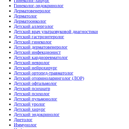
Гинеколог-хирург
Гинеколог-эндокринолог
Дерматовенеролог
Дерматолог
Дерматоонколог
Детский аллерголог
Детский врач ультразвуковой диагностики
Детский гастроэнтеролог
Детский гинеколог
Детский дерматовенеролог
Детский инфекционист
Детский кардиоревматолог
Детский невролог
Детский нейрохирург
Детский ортопед-травматолог
Детский оториноларинголог (ЛОР)
Детский офтальмолог
Детский психиатр
Детский психолог
Детский пульмонолог
Детский уролог
Детский хирург
Детский эндокринолог
Диетолог
Иммунолог